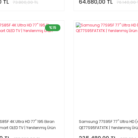
0 TL
64.680,00 TL
73.800,00 TL
76.140,00 
%15
5F 4K Ultra HD 77'' 195 Ekran
Samsung 77S95F 77'' Ultra HD (
Smart OLED TV | Yenilenmiş Ürün
QE77S95FATXTK | Yenilenmiş Ür