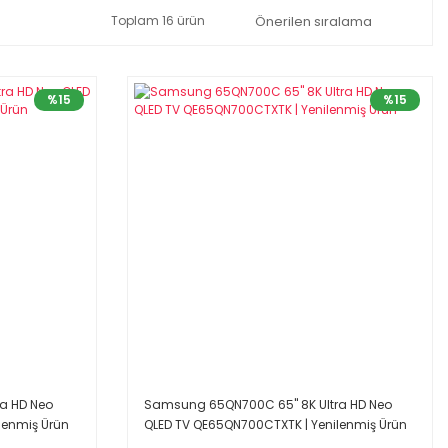
Toplam 16 ürün
%15
%15
ra HD Neo
Samsung 65QN700C 65'' 8K Ultra HD Neo
lenmiş Ürün
QLED TV QE65QN700CTXTK | Yenilenmiş Ürün