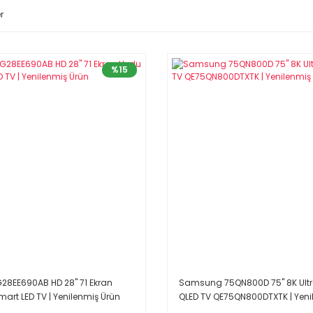
r
%15
8EE690AB HD 28'' 71 Ekran
Samsung 75QN800D 75'' 8K Ult
Smart LED TV | Yenilenmiş Ürün
QLED TV QE75QN800DTXTK | Yeni