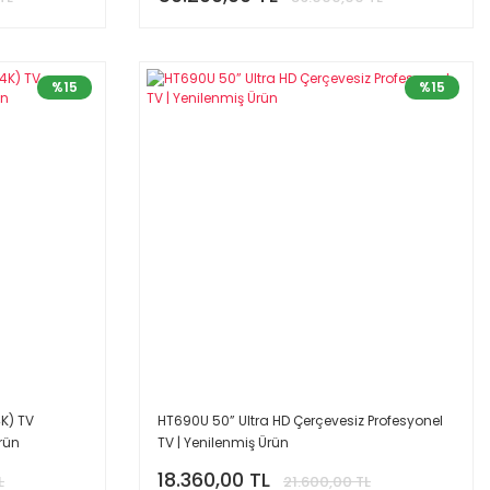
%15
%15
K) TV
HT690U 50” Ultra HD Çerçevesiz Profesyonel
rün
TV | Yenilenmiş Ürün
18.360,00 TL
L
21.600,00 TL