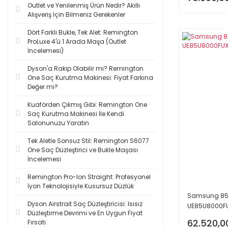
Outlet ve Yenilenmiş Ürün Nedir? Akıllı
Alışveriş İçin Bilmeniz Gerekenler
Dört Farklı Bukle, Tek Alet: Remington
ProLuxe 4'ü 1 Arada Maşa (Outlet
İncelemesi)
Dyson'a Rakip Olabilir mi? Remington
One Saç Kurutma Makinesi: Fiyat Farkına
Değer mi?
Kuaförden Çıkmış Gibi: Remington One
Saç Kurutma Makinesi İle Kendi
Salonunuzu Yaratın
Tek Aletle Sonsuz Stil: Remington S6077
One Saç Düzleştirici ve Bukle Maşası
İncelemesi
Remington Pro-Ion Straight: Profesyonel
İyon Teknolojisiyle Kusursuz Düzlük
Samsung 85U
Dyson Airstrait Saç Düzleştiricisi: Isısız
UE85U8000FUX
Düzleştirme Devrimi ve En Uygun Fiyat
62.520,0
Fırsatı