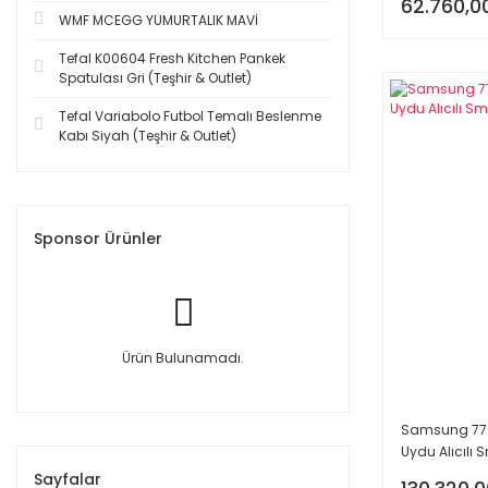
62.760,0
WMF MCEGG YUMURTALIK MAVİ
Tefal K00604 Fresh Kitchen Pankek
Spatulası Gri (Teşhir & Outlet)
Tefal Variabolo Futbol Temalı Beslenme
Kabı Siyah (Teşhir & Outlet)
Sponsor Ürünler
Ürün Bulunamadı.
Samsung 77S8
Uydu Alıcılı 
Sayfalar