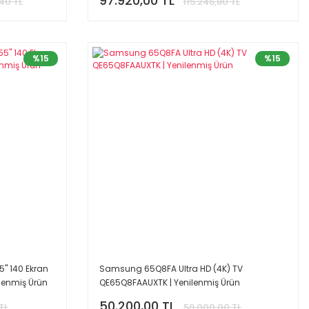
97.920,00 TL
40 TL
115.246,80 TL
%15
%15
' 140 Ekran
Samsung 65Q8FA Ultra HD (4K) TV
ilenmiş Ürün
QE65Q8FAAUXTK | Yenilenmiş Ürün
50.200,00 TL
TL
59.000,00 TL