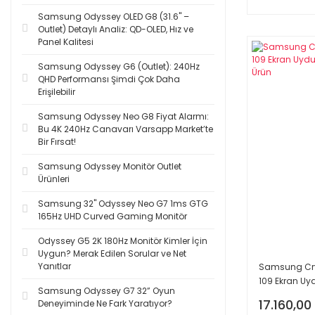
Samsung Odyssey OLED G8 (31.6'' –
Outlet) Detaylı Analiz: QD-OLED, Hız ve
Panel Kalitesi
Samsung Odyssey G6 (Outlet): 240Hz
QHD Performansı Şimdi Çok Daha
Erişilebilir
Samsung Odyssey Neo G8 Fiyat Alarmı:
Bu 4K 240Hz Canavarı Varsapp Market’te
Bir Fırsat!
Samsung Odyssey Monitör Outlet
Ürünleri
Samsung 32'' Odyssey Neo G7 1ms GTG
165Hz UHD Curved Gaming Monitör
Odyssey G5 2K 180Hz Monitör Kimler İçin
Uygun? Merak Edilen Sorular ve Net
Yanıtlar
Samsung Crys
109 Ekran Uyd
Samsung Odyssey G7 32” Oyun
Yenilenmiş Ü
17.160,00
Deneyiminde Ne Fark Yaratıyor?