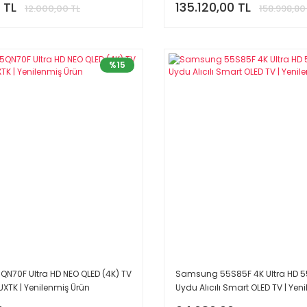
 TL
135.120,00 TL
12.000,00 TL
158.998,80
%15
70F Ultra HD NEO QLED (4K) TV
Samsung 55S85F 4K Ultra HD 55'
TK | Yenilenmiş Ürün
Uydu Alıcılı Smart OLED TV | Yen