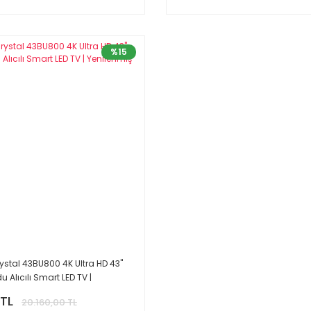
%15
tal 43BU800 4K Ultra HD 43''
u Alıcılı Smart LED TV |
rün
 TL
20.160,00 TL