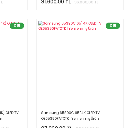
81.600,00 TL
TL
96.000,00 TL
%15
%15
4K) OLED TV
Samsung 65S90C 65'' 4K OLED TV
ün
QE65S90FATXTK | Yenilenmiş Ürün