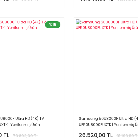
%15
8000F Ultra HD (4K) TV
Samsung 50U8000F Ultra HD (4
TK I Yenilenmiş Ürün
UE50U8000FUXTK | Yenilenmiş Ü
0 TL
26.520,00 TL
73.602,00 TL
31.198,80 T