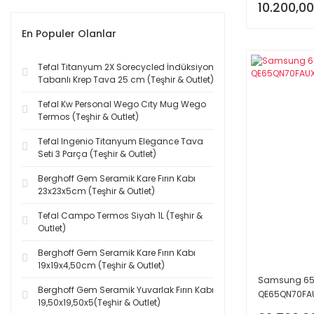
10.200,00
En Populer Olanlar
Tefal Titanyum 2X Sorecycled İndüksiyon
Tabanlı Krep Tava 25 cm (Teşhir & Outlet)
Tefal Kw Personal Wego Cıty Mug Wego
Termos (Teşhir & Outlet)
Tefal Ingenio Titanyum Elegance Tava
Seti 3 Parça (Teşhir & Outlet)
Berghoff Gem Seramik Kare Fırın Kabı
23x23x5cm (Teşhir & Outlet)
Tefal Campo Termos Siyah 1L (Teşhir &
Outlet)
Berghoff Gem Seramik Kare Fırın Kabı
19x19x4,50cm (Teşhir & Outlet)
Samsung 65QN
Berghoff Gem Seramik Yuvarlak Fırın Kabı
QE65QN70FAUX
19,50x19,50x5(Teşhir & Outlet)