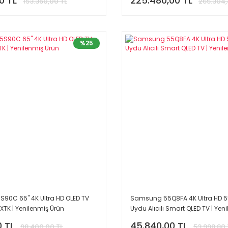
0 TL
225.480,00 TL
153.360,00 TL
265.304,
%25
0C 65'' 4K Ultra HD OLED TV
Samsung 55Q8FA 4K Ultra HD 55'
K | Yenilenmiş Ürün
Uydu Alıcılı Smart QLED TV | Yen
0 TL
45.840,00 TL
98.400,00 TL
53.998,80 