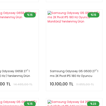
%15
%15
Odyssey G65B 27'' 1
Samsung Odyssey G5 G50D 27'' 1
 Hz | Yenilenmiş Ürün
ms 2K Pivot IPS 180 Hz Oyuncu
Monitörü| Yenilenmiş Ürün
,00 TL
10.100,00 TL
14.465,00 TL
11.855,00 TL
%15
%23