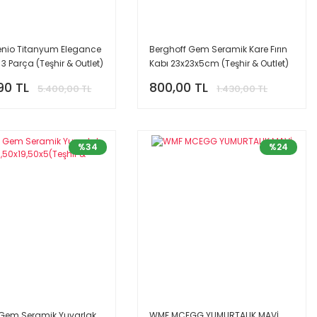
genio Titanyum Elegance
Berghoff Gem Seramik Kare Fırın
 3 Parça (Teşhir & Outlet)
Kabı 23x23x5cm (Teşhir & Outlet)
90 TL
800,00 TL
5.400,00 TL
1.430,00 TL
%34
%24
 Gem Seramik Yuvarlak
WMF MCEGG YUMURTALIK MAVİ