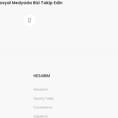
osyal Medyada Bizi Takip Edin
HESABIM
Hesabım
Sipariş Takip
Favorileriniz
Sepetiniz