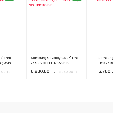
'' 1 ms
Samsung Odyssey G5 27'' 1 ms
Samsung 
miş Ürün
2K Curved 144 Hz Oyuncu
1 ms 2K 1
Monitörü | Yenilenmiş Ürün
6.800,00 TL
6.700,
9,00 TL
8.050,00 TL