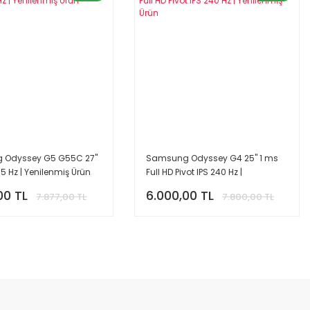
Odyssey G5 G55C 27''
Samsung Odyssey G4 25'' 1 ms
65 Hz | Yenilenmiş Ürün
Full HD Pivot IPS 240 Hz |
Yenilenmiş Ürün
00 TL
6.000,00 TL
7.877,00 TL
7.800,00 TL