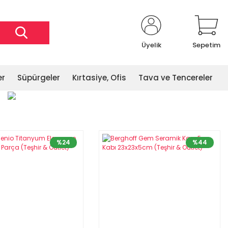
Üyelik
Sepetim
er
Süpürgeler
Kırtasiye, Ofis
Tava ve Tencereler
%24
%44