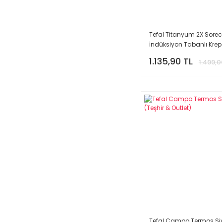
Tefal Titanyum 2X Sore
İndüksiyon Tabanlı Kre
cm (Teşhir & Outlet)
1.135,90 TL
1.499,0
Tefal Campo Termos Siy