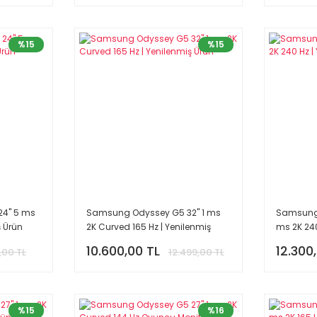
%15
%15
4'' 5 ms
Samsung Odyssey G5 32'' 1 ms
Samsung 
ş Ürün
2K Curved 165 Hz | Yenilenmiş
ms 2K 240
Ürün
10.600,00 TL
12.300
,00 TL
12.499,00 TL
%15
%16