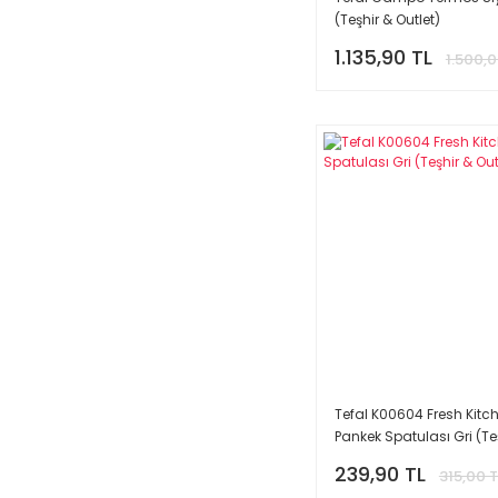
(Teşhir & Outlet)
1.135,90 TL
1.500,0
Tefal K00604 Fresh Kitc
Pankek Spatulası Gri (Te
Outlet)
239,90 TL
315,00 T