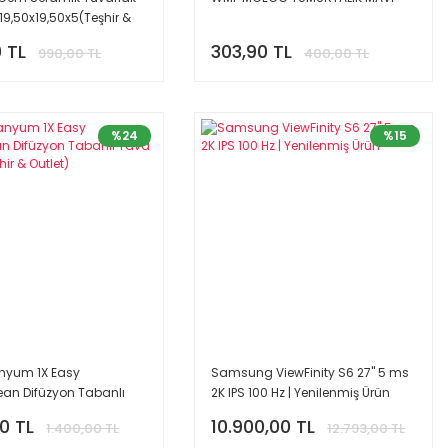
 19,50x19,50x5(Teşhir &
 TL
303,90 TL
990,00 TL
400,00 TL
%24
%15
anyum 1X Easy
Samsung ViewFinity S6 27'' 5 ms
an Difüzyon Tabanlı
2K IPS 100 Hz | Yenilenmiş Ürün
m (Teşhir & Outlet)
90 TL
10.900,00 TL
1.400,00 TL
12.793,00 TL