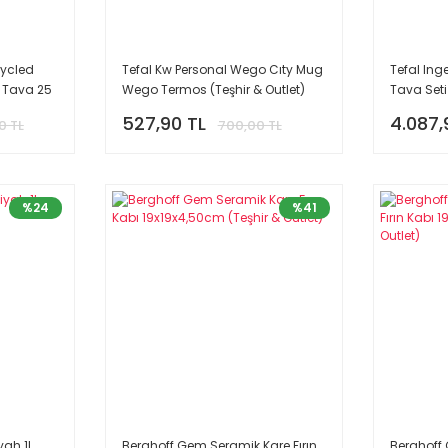
cycled
Tefal Kw Personal Wego Cıty Mug
Tefal In
p Tava 25
Wego Termos (Teşhir & Outlet)
Tava Seti
527,90 TL
4.087,
0 TL
700,00 TL
%24
%41
ah 1L
Berghoff Gem Seramik Kare Fırın
Berghoff