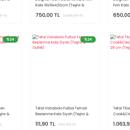
Kabı 19x19x4,50cm (Teşhir &
Fırın Kabı
Outlet)
Outlet)
750,00 TL
650,00
0 TL
1.266,00 TL
%24
%24
hen
Tefal Variabolo Futbol Temalı
Tefal Tit
şhir &
Beslenme Kabı Siyah (Teşhir &
Cook&Cle
Outlet)
Tava 28 c
111,90 TL
1.063,
L
147,00 TL