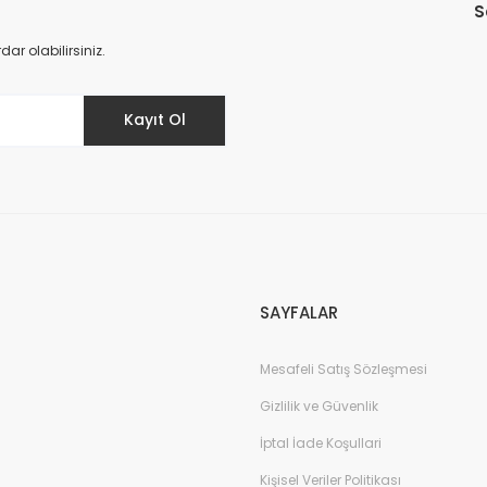
S
r olabilirsiniz.
Kayıt Ol
SAYFALAR
Mesafeli Satış Sözleşmesi
Gizlilik ve Güvenlik
İptal İade Koşullari
Kişisel Veriler Politikası