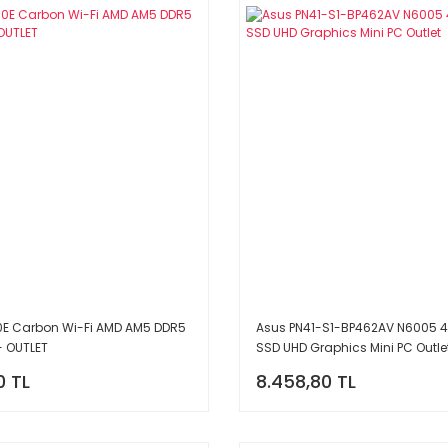
0E Carbon Wi-Fi AMD AM5 DDR5
Asus PN41-S1-BP462AV N6005 4
- OUTLET
SSD UHD Graphics Mini PC Outle
0 TL
8.458,80 TL