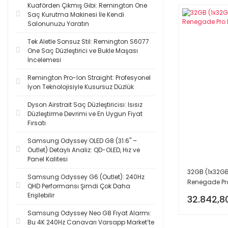
Kuaförden Çıkmış Gibi: Remington One
Saç Kurutma Makinesi İle Kendi
Salonunuzu Yaratın
Tek Aletle Sonsuz Stil: Remington S6077
One Saç Düzleştirici ve Bukle Maşası
İncelemesi
Remington Pro-Ion Straight: Profesyonel
İyon Teknolojisiyle Kusursuz Düzlük
Dyson Airstrait Saç Düzleştiricisi: Isısız
Düzleştirme Devrimi ve En Uygun Fiyat
Fırsatı
Samsung Odyssey OLED G8 (31.6'' –
Outlet) Detaylı Analiz: QD-OLED, Hız ve
Panel Kalitesi
32GB (1x32G
Samsung Odyssey G6 (Outlet): 240Hz
Renegade Pr
QHD Performansı Şimdi Çok Daha
Erişilebilir
32.842,8
Samsung Odyssey Neo G8 Fiyat Alarmı:
Bu 4K 240Hz Canavarı Varsapp Market’te