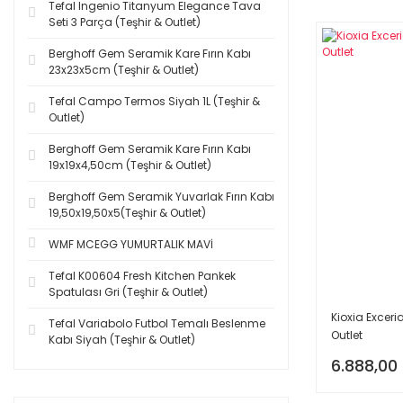
Tefal Ingenio Titanyum Elegance Tava
Seti 3 Parça (Teşhir & Outlet)
Berghoff Gem Seramik Kare Fırın Kabı
23x23x5cm (Teşhir & Outlet)
Tefal Campo Termos Siyah 1L (Teşhir &
Outlet)
Berghoff Gem Seramik Kare Fırın Kabı
19x19x4,50cm (Teşhir & Outlet)
Berghoff Gem Seramik Yuvarlak Fırın Kabı
19,50x19,50x5(Teşhir & Outlet)
WMF MCEGG YUMURTALIK MAVİ
Tefal K00604 Fresh Kitchen Pankek
Spatulası Gri (Teşhir & Outlet)
Kioxia Exceri
Tefal Variabolo Futbol Temalı Beslenme
Outlet
Kabı Siyah (Teşhir & Outlet)
6.888,00