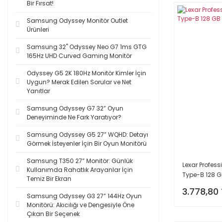
Bir Fırsat!
Samsung Odyssey Monitör Outlet
Ürünleri
Samsung 32'' Odyssey Neo G7 1ms GTG
165Hz UHD Curved Gaming Monitör
Odyssey G5 2K 180Hz Monitör Kimler İçin
Uygun? Merak Edilen Sorular ve Net
Yanıtlar
Samsung Odyssey G7 32” Oyun
Deneyiminde Ne Fark Yaratıyor?
Samsung Odyssey G5 27” WQHD: Detayı
Görmek İsteyenler İçin Bir Oyun Monitörü
Samsung T350 27” Monitör: Günlük
Lexar Profess
Kullanımda Rahatlık Arayanlar İçin
Type-B 128 GB
Temiz Bir Ekran
3.778,80 
Samsung Odyssey G3 27” 144Hz Oyun
Monitörü: Akıcılığı ve Dengesiyle Öne
Çıkan Bir Seçenek