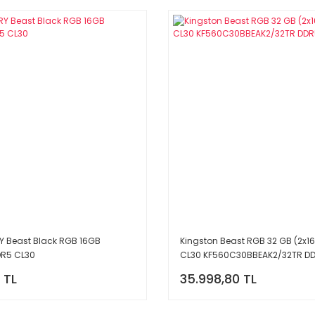
Y Beast Black RGB 16GB
Kingston Beast RGB 32 GB (2x1
R5 CL30
CL30 KF560C30BBEAK2/32TR D
 TL
35.998,80 TL