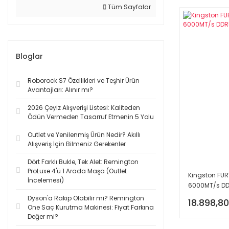
Tüm Sayfalar
Bloglar
Roborock S7 Özellikleri ve Teşhir Ürün
Avantajları: Alınır mı?
2026 Çeyiz Alışverişi Listesi: Kaliteden
Ödün Vermeden Tasarruf Etmenin 5 Yolu
Outlet ve Yenilenmiş Ürün Nedir? Akıllı
Alışveriş İçin Bilmeniz Gerekenler
Dört Farklı Bukle, Tek Alet: Remington
ProLuxe 4'ü 1 Arada Maşa (Outlet
Kingston FUR
İncelemesi)
6000MT/s DD
Dyson'a Rakip Olabilir mi? Remington
18.898,80
One Saç Kurutma Makinesi: Fiyat Farkına
Değer mi?