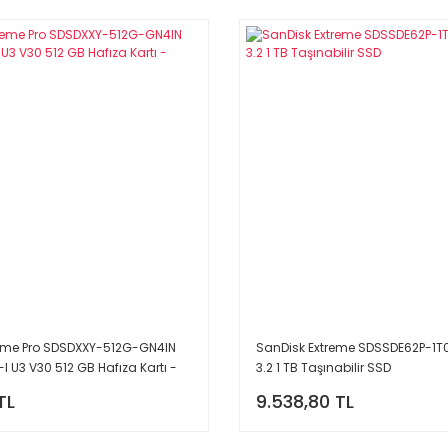
reme Pro SDSDXXY-512G-GN4IN
SanDisk Extreme SDSSDE62P-1
I U3 V30 512 GB Hafıza Kartı -
3.2 1 TB Taşınabilir SSD
TL
9.538,80 TL