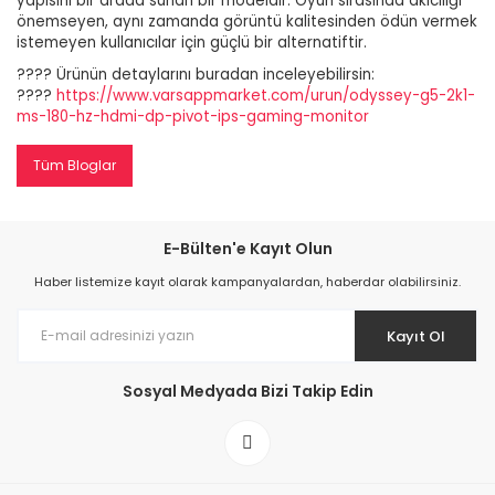
yapısını bir arada sunan bir modeldir. Oyun sırasında akıcılığı
önemseyen, aynı zamanda görüntü kalitesinden ödün vermek
istemeyen kullanıcılar için güçlü bir alternatiftir.
???? Ürünün detaylarını buradan inceleyebilirsin:
????
https://www.varsappmarket.com/urun/odyssey-g5-2k1-
ms-180-hz-hdmi-dp-pivot-ips-gaming-monitor
Tüm Bloglar
E-Bülten'e Kayıt Olun
Haber listemize kayıt olarak kampanyalardan, haberdar olabilirsiniz.
Kayıt Ol
Sosyal Medyada Bizi Takip Edin