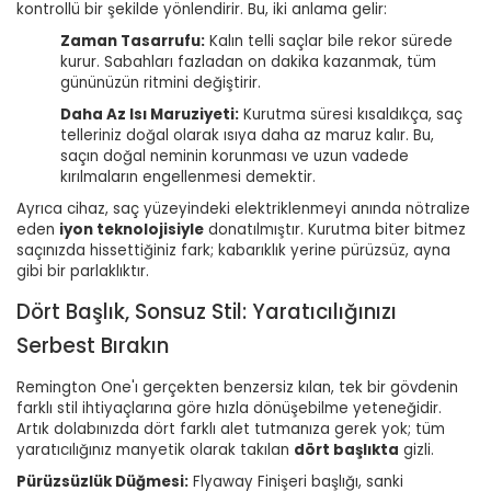
kontrollü bir şekilde yönlendirir. Bu, iki anlama gelir:
Zaman Tasarrufu:
Kalın telli saçlar bile rekor sürede
kurur. Sabahları fazladan on dakika kazanmak, tüm
gününüzün ritmini değiştirir.
Daha Az Isı Maruziyeti:
Kurutma süresi kısaldıkça, saç
telleriniz doğal olarak ısıya daha az maruz kalır. Bu,
saçın doğal neminin korunması ve uzun vadede
kırılmaların engellenmesi demektir.
Ayrıca cihaz, saç yüzeyindeki elektriklenmeyi anında nötralize
eden
iyon teknolojisiyle
donatılmıştır. Kurutma biter bitmez
saçınızda hissettiğiniz fark; kabarıklık yerine pürüzsüz, ayna
gibi bir parlaklıktır.
Dört Başlık, Sonsuz Stil: Yaratıcılığınızı
Serbest Bırakın
Remington One'ı gerçekten benzersiz kılan, tek bir gövdenin
farklı stil ihtiyaçlarına göre hızla dönüşebilme yeteneğidir.
Artık dolabınızda dört farklı alet tutmanıza gerek yok; tüm
yaratıcılığınız manyetik olarak takılan
dört başlıkta
gizli.
Pürüzsüzlük Düğmesi:
Flyaway Finişeri başlığı, sanki