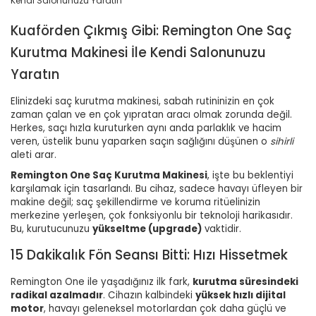
Kuaförden Çıkmış Gibi: Remington One Saç
Kurutma Makinesi İle Kendi Salonunuzu
Yaratın
Elinizdeki saç kurutma makinesi, sabah rutininizin en çok
zaman çalan ve en çok yıpratan aracı olmak zorunda değil.
Herkes, saçı hızla kuruturken aynı anda parlaklık ve hacim
veren, üstelik bunu yaparken saçın sağlığını düşünen o
sihirli
aleti arar.
Remington One Saç Kurutma Makinesi
, işte bu beklentiyi
karşılamak için tasarlandı. Bu cihaz, sadece havayı üfleyen bir
makine değil; saç şekillendirme ve koruma ritüelinizin
merkezine yerleşen, çok fonksiyonlu bir teknoloji harikasıdır.
Bu, kurutucunuzu
yükseltme (upgrade)
vaktidir.
15 Dakikalık Fön Seansı Bitti: Hızı Hissetmek
Remington One ile yaşadığınız ilk fark,
kurutma süresindeki
radikal azalmadır
. Cihazın kalbindeki
yüksek hızlı dijital
motor
, havayı geleneksel motorlardan çok daha güçlü ve