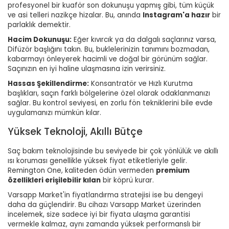
profesyonel bir kuaför son dokunuşu yapmış gibi, tüm küçük
ve asi telleri nazikçe hizalar. Bu, anında
Instagram'a hazır
bir
parlaklık demektir.
Hacim Dokunuşu:
Eğer kıvırcık ya da dalgalı saçlarınız varsa,
Difüzör başlığını takın. Bu, buklelerinizin tanımını bozmadan,
kabarmayı önleyerek hacimli ve doğal bir görünüm sağlar.
Saçınızın en iyi haline ulaşmasına izin verirsiniz.
Hassas Şekillendirme:
Konsantratör ve Hızlı Kurutma
başlıkları, saçın farklı bölgelerine özel olarak odaklanmanızı
sağlar. Bu kontrol seviyesi, en zorlu fön tekniklerini bile evde
uygulamanızı mümkün kılar.
Yüksek Teknoloji, Akıllı Bütçe
Saç bakım teknolojisinde bu seviyede bir çok yönlülük ve akıllı
ısı koruması genellikle yüksek fiyat etiketleriyle gelir.
Remington One, kaliteden ödün vermeden
premium
özellikleri erişilebilir kılan
bir köprü kurar.
Varsapp Market'in fiyatlandırma stratejisi ise bu dengeyi
daha da güçlendirir. Bu cihazı Varsapp Market üzerinden
incelemek, size sadece iyi bir fiyata ulaşma garantisi
vermekle kalmaz, aynı zamanda yüksek performanslı bir