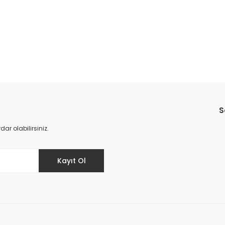
Bu ürüne ilk yorumu siz yapın!
S
Yorum Yaz
r olabilirsiniz.
Kayıt Ol