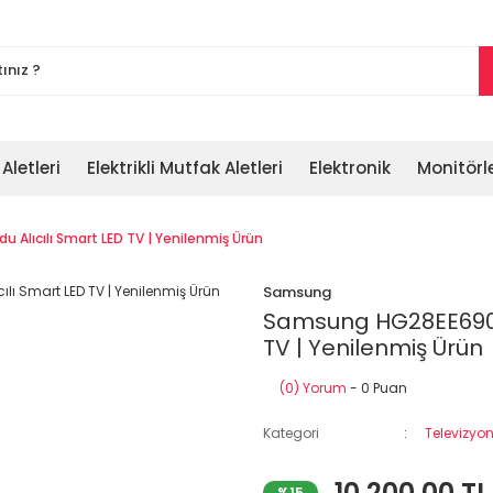
 Aletleri
Elektrikli Mutfak Aletleri
Elektronik
Monitörl
 Alıcılı Smart LED TV | Yenilenmiş Ürün
Samsung
Samsung HG28EE690AB 
TV | Yenilenmiş Ürün
(0) Yorum
- 0 Puan
Kategori
Televizyon
10.200,00 TL
%15