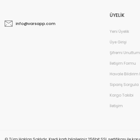
ÜYELİK
info@varsapp.com
Yeni Üyelik
Üye Girişi
Şifremi Unuttum
İletişim Formu
Havale Bildirim
Sipariş Sorgula
Kargo Takibi
İletişim
© Tüm Hakları Saklıdır. Kredi kartı bilgileriniz 256bit SSL sertifikası ile k