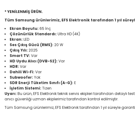
* YENİLENMİŞ ÜRÜN.
Tüm Samsung ürünlerimiz, EFS Elektronik tarafından 1 yıl süreyl
Ekran Boyutu:
65 İnç
Çözünürlük Standardı:
Ultra HD (4K)
Ekran:
LED
Ses Çıkış Gücü (RMS):
20 W
Çıkış Yılı:
2025
Smart TV:
Var
HD Uydu Alıcı (DVB-S2):
Var
HDR:
Var
Dahili Wi-Fi:
Var
Subwoofer:
Yok
SDR Enerji Tüketim Sınıfı (A-G):
E
İşletim Sistemi:
Tizen
Uyarı:
Bu ürün, EFS Elektronik teknik servis ekipleri tarafından detaylı te
anıcı güvenliği uzman ekiplerimiz tarafından kontrol edilmiştir.
Tüm Samsung ürünlerimiz, EFS Elektronik tarafından 1 yıl süreyle garantilid