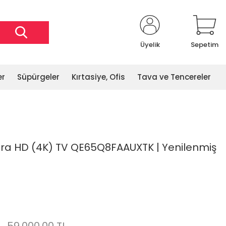
Üyelik
Sepetim
er
Süpürgeler
Kırtasiye, Ofis
Tava ve Tencereler
a HD (4K) TV QE65Q8FAAUXTK | Yenilenmiş
L