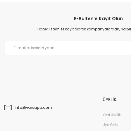
E-Bülten'e Kayıt Olun
Haber listemize kayıt olarak kampanyalardan, haberda
ÜYELİK
info@varsapp.com
Yeni Üyelik
Üye Girişi