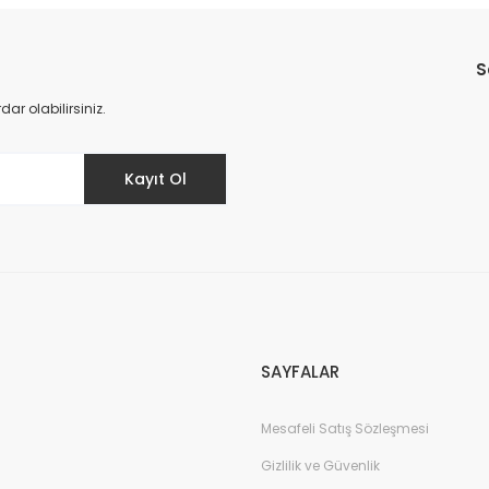
Bu ürüne ilk yorumu siz yapın!
S
Yorum Yaz
r olabilirsiniz.
Kayıt Ol
SAYFALAR
Mesafeli Satış Sözleşmesi
Gizlilik ve Güvenlik