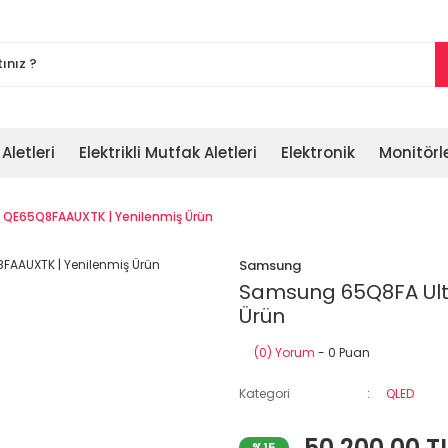
 Aletleri
Elektrikli Mutfak Aletleri
Elektronik
Monitörl
 QE65Q8FAAUXTK | Yenilenmiş Ürün
Samsung
Samsung 65Q8FA Ultr
Ürün
(0) Yorum
- 0 Puan
Kategori
QLED
50.200,00 T
%15