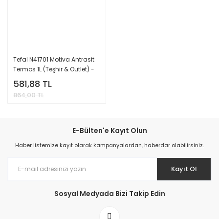
Tefal N41701 Motiva Antrasit
Termos 1L (Teşhir & Outlet) -
3110600647
581,88 TL
864,00 TL
E-Bülten'e Kayıt Olun
Haber listemize kayıt olarak kampanyalardan, haberdar olabilirsiniz.
Kayıt Ol
Sosyal Medyada Bizi Takip Edin