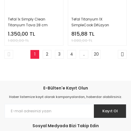
Tefal 1x Simply Clean
Tefal Titanyum 1X
Titanyum Tava 28 cm
SimpleCook Difüzyon
(Teşhir & Outlet) - 2100118525
Tabanlı Tava 28 cm (Teşhir
1.350,00 TL
815,88 TL
& Outlet) - 2100118537
1.800,00 TL
1.080,00 TL
AÇIKLAMAYI OKUYUN!
1
2
3
4
..
20
E-Bülten'e Kayıt Olun
Haber listemize kayıt olarak kampanyalardan, haberdar olabilirsiniz.
Kayıt Ol
Sosyal Medyada Bizi Takip Edin