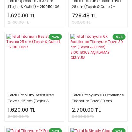
Tefal Express Tava 32 cm
Tefal Titanium Fusion Tava
(Teşhir & Outlet) - 2100110406
28 cm (Teşhir & Outlet) -
2100111128
1.620,00 TL
729,48 TL
2.160,00 TL
960,00 TL
%25
%25
Tefal Titanium Resist Krep
Tefal Titanyum 6X Excellence
Tavası 25 cm (Teşhir &
Titanyum Tava 30 cm
Outlet) - 2100113627
(Teşhir & Outlet) - 2100118363
1.620,00 TL
2.700,00 TL
AÇIKLAMAYI OKUYUN!
2.160,00 TL
3.600,00 TL
%23
%24