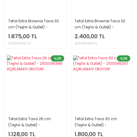
Tefal Extra Brownie Tava 30
Tefal Extra Brownie Tava 32
cm (Teşhir & Outlet) -
cm (Teşhir & Outlet) -
2100092649 AÇIKLAMAYI
2100092650 AÇIKLAMAYI
1.875,00 TL
2.400,00 TL
OKUYUN!
OKUYUN!
2.500,00 TL
3.240,00 TL
%25
%25
Tefal Extra Tava 26 cm
Tefal Extra Tava 30 cm
(Teşhir & Outlet) -
(Teşhir & Outlet) -
2100095396 AÇIKLAMAYI
2100095397 AÇIKLAMAYI
1.128,00 TL
1.800,00 TL