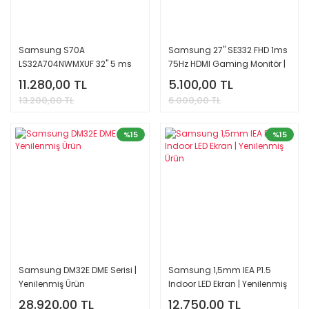
Samsung S70A
Samsung 27'' SE332 FHD 1ms
LS32A704NWMXUF 32'' 5 ms
75Hz HDMI Gaming Monitör |
4K 60 Hz Monitör | Yenilenmiş
Yenilenmiş Ürün
11.280,00 TL
5.100,00 TL
Ürün
13.200,00 TL
6.000,00 TL
%15
%15
Samsung DM32E DME Serisi |
Samsung 1,5mm IEA P1.5
Yenilenmiş Ürün
Indoor LED Ekran | Yenilenmiş
Ürün
28.920,00 TL
12.750,00 TL