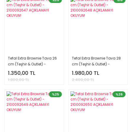
%25
%18
Tefal Extra Brownie Tava 26
Tefal Extra Brownie Tava 28
cm (Teşhir & Outlet) -
cm (Teşhir & Outlet) -
2100092647 AÇIKLAMAYI
2100092648 AÇIKLAMAYI
1.350,00 TL
1.980,00 TL
OKUYUN!
OKUYUN!
1.800,00 TL
2.400,00 TL
%25
%26