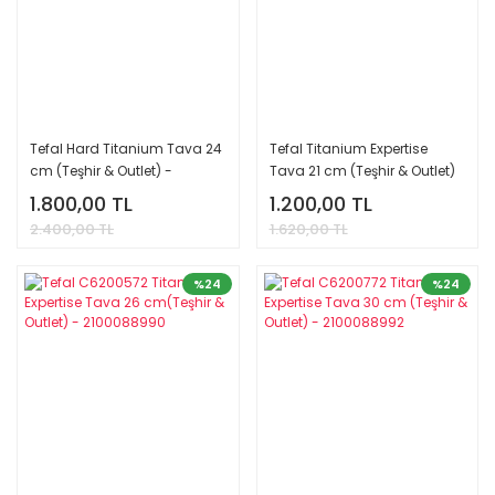
Tefal Hard Titanium Tava 24
Tefal Titanium Expertise
cm (Teşhir & Outlet) -
Tava 21 cm (Teşhir & Outlet)
2100085891
- 2100088988
1.800,00 TL
1.200,00 TL
2.400,00 TL
1.620,00 TL
%24
%24