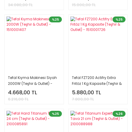
34.080,00 TL
15.000,00 TL
%25
%25
Tefal Kıyma Makinesi Siyah
Tefal FZ7200 Actifry Extra
2000W (Teşhir & Outlet) -
Fritöz 1 Kg Kapasite (Teşhir &
1510001407
Outlet) - 1510001726
4.668,00 TL
5.880,00 TL
6.216,00 TL
7.800,00 TL
%25
%26