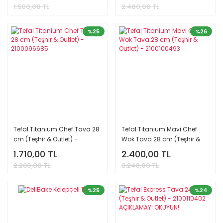
OKUYUN!
OKUYUN!
1.500,00 TL
2.400,00 TL
%25
%26
Tefal Titanium Chef Tava 28
Tefal Titanium Mavi Chef
cm (Teşhir & Outlet) -
Wok Tava 28 cm (Teşhir &
2100096685
Outlet) - 2100100493
1.710,00 TL
2.400,00 TL
2.280,00 TL
3.240,00 TL
%25
%24