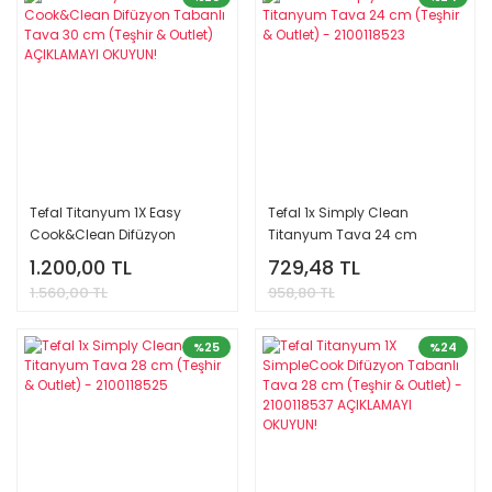
Tefal Titanyum 1X Easy
Tefal 1x Simply Clean
Cook&Clean Difüzyon
Titanyum Tava 24 cm
Tabanlı Tava 30 cm (Teşhir
(Teşhir & Outlet) - 2100118523
1.200,00 TL
729,48 TL
& Outlet) AÇIKLAMAYI OKUYUN!
1.560,00 TL
958,80 TL
%25
%24