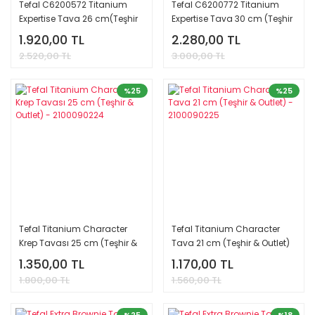
Tefal C6200572 Titanium
Tefal C6200772 Titanium
Expertise Tava 26 cm(Teşhir
Expertise Tava 30 cm (Teşhir
& Outlet) - 2100088990
& Outlet) - 2100088992
1.920,00 TL
2.280,00 TL
2.520,00 TL
3.000,00 TL
%25
%25
Tefal Titanium Character
Tefal Titanium Character
Krep Tavası 25 cm (Teşhir &
Tava 21 cm (Teşhir & Outlet)
Outlet) - 2100090224
- 2100090225
1.350,00 TL
1.170,00 TL
1.800,00 TL
1.560,00 TL