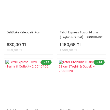
DeliBake Kelepçeli 17cm
Tefal Express Tava 24 cm
(Teşhir & Outlet) - 2100110402
AÇIKLAMAYI OKUYUN!
630,00 TL
1.180,68 TL
840,00 TL
1.560,00 TL
%25
%24