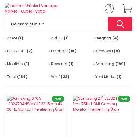
Ariete
(1)
ARİETE
(1)
Berghoff
(4)
BERGHOFF
(7)
Delonghi
(14)
Kenwood
(9)
Moulinex
(1)
Rowenta
(1)
Samsung
(199)
Tefal
(134)
Wmf
(22)
Yeni Marka
(1)
%15
%15