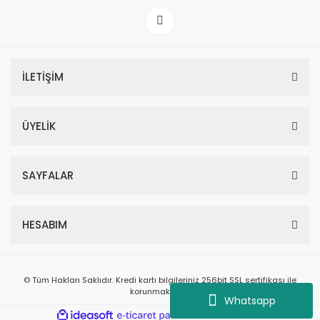
İLETİŞİM
ÜYELİK
SAYFALAR
HESABIM
© Tüm Hakları Saklıdır. Kredi kartı bilgileriniz 256bit SSL sertifikası ile
korunmaktadır.
Whatsapp
ile
ideasoft
e-