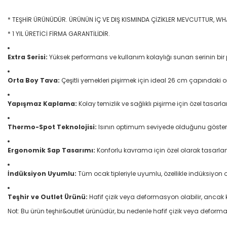
* TEŞHİR ÜRÜNÜDÜR. ÜRÜNÜN İÇ VE DIŞ KISMINDA ÇİZİKLER MEVCUTTUR, WH
* 1 YIL ÜRETİCİ FİRMA GARANTİLİDİR.
Extra Serisi:
Yüksek performans ve kullanım kolaylığı sunan serinin bir
Orta Boy Tava:
Çeşitli yemekleri pişirmek için ideal 26 cm çapındaki o
Yapışmaz Kaplama:
Kolay temizlik ve sağlıklı pişirme için özel tas
Thermo-Spot Teknolojisi:
Isının optimum seviyede olduğunu gösteren 
Ergonomik Sap Tasarımı:
Konforlu kavrama için özel olarak tasarla
İndüksiyon Uyumlu:
Tüm ocak tipleriyle uyumlu, özellikle indüksiyo
Teşhir ve Outlet Ürünü:
Hafif çizik veya deformasyon olabilir, ancak
Not: Bu ürün teşhir&outlet ürünüdür, bu nedenle hafif çizik veya deform