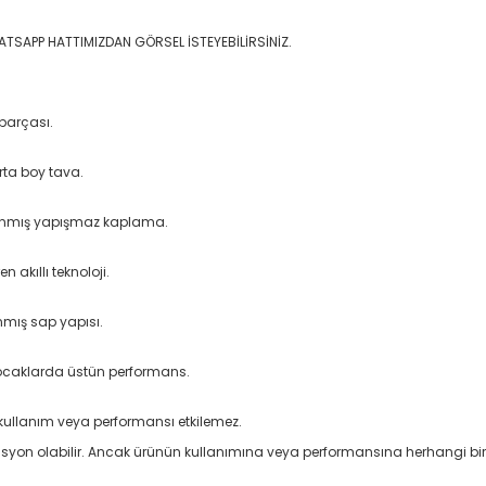
ATSAPP HATTIMIZDAN GÖRSEL İSTEYEBİLİRSİNİZ.
 parçası.
rta boy tava.
arlanmış yapışmaz kaplama.
akıllı teknoloji.
nmış sap yapısı.
n ocaklarda üstün performans.
 kullanım veya performansı etkilemez.
asyon olabilir. Ancak ürünün kullanımına veya performansına herhangi bir 