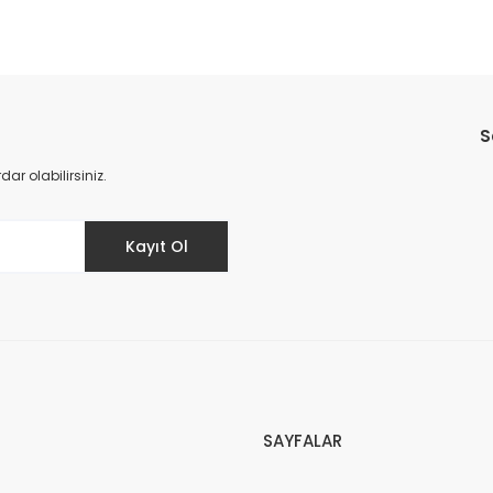
Bu ürüne ilk yorumu siz yapın!
S
Yorum Yaz
r olabilirsiniz.
Kayıt Ol
SAYFALAR