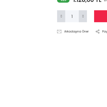
1
Arkadaşına Öner
Pa