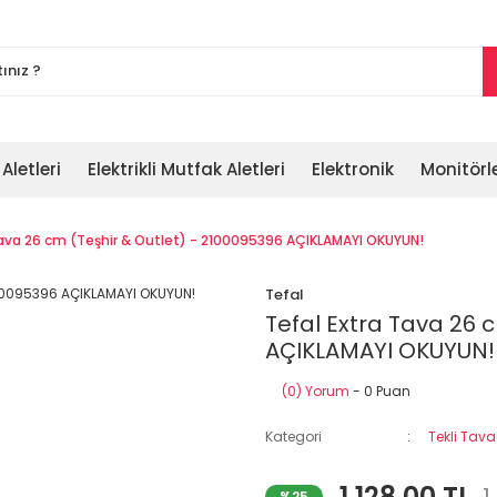
 Aletleri
Elektrikli Mutfak Aletleri
Elektronik
Monitörl
Tava 26 cm (Teşhir & Outlet) - 2100095396 AÇIKLAMAYI OKUYUN!
Tefal
Tefal Extra Tava 26 
AÇIKLAMAYI OKUYUN!
(0) Yorum
- 0 Puan
Kategori
Tekli Tava
1.128,00 TL
%25