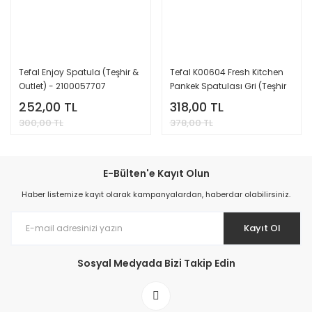
Tefal Enjoy Spatula (Teşhir &
Tefal K00604 Fresh Kitchen
Outlet) - 2100057707
Pankek Spatulası Gri (Teşhir
& Outlet) - 2100057708
252,00 TL
318,00 TL
300,00 TL
378,00 TL
E-Bülten'e Kayıt Olun
Haber listemize kayıt olarak kampanyalardan, haberdar olabilirsiniz.
Kayıt Ol
Sosyal Medyada Bizi Takip Edin