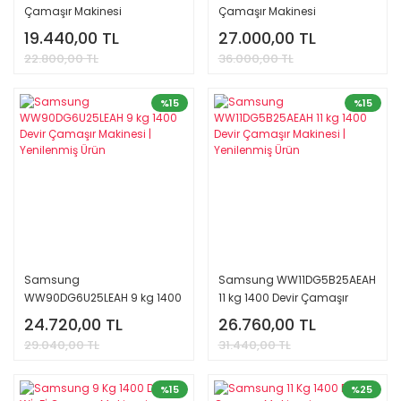
Çamaşır Makinesi
Çamaşır Makinesi
WW11BGA046AEAH |
WW11BBA046AEAH |
19.440,00 TL
27.000,00 TL
Yenilenmiş Ürün
Yenilenmiş Ürün
22.800,00 TL
36.000,00 TL
%15
%15
Samsung
Samsung WW11DG5B25AEAH
WW90DG6U25LEAH 9 kg 1400
11 kg 1400 Devir Çamaşır
Devir Çamaşır Makinesi |
Makinesi | Yenilenmiş Ürün
24.720,00 TL
26.760,00 TL
Yenilenmiş Ürün
29.040,00 TL
31.440,00 TL
%15
%25