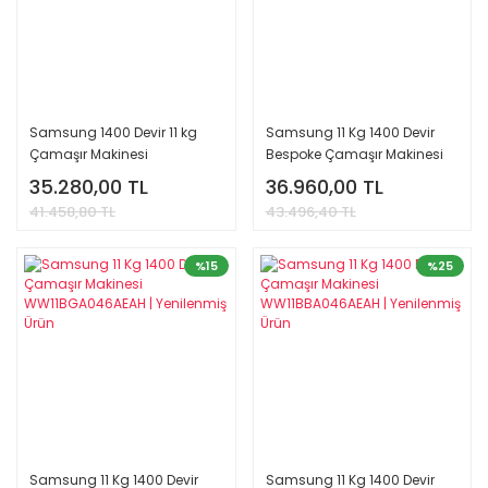
Samsung 1400 Devir 11 kg
Samsung 11 Kg 1400 Devir
Çamaşır Makinesi
Bespoke Çamaşır Makinesi
WW11DB7B34GBAH |
WW11DB8B95GBAH |
35.280,00 TL
36.960,00 TL
Yenilenmiş Ürün
Yenilenmiş Ürün
41.458,80 TL
43.496,40 TL
%15
%25
Samsung 11 Kg 1400 Devir
Samsung 11 Kg 1400 Devir