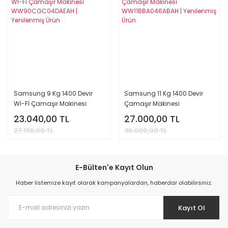
Samsung 9 Kg 1400 Devir
Samsung 11 Kg 1400 Devir
Wİ-Fİ Çamaşır Makinesi
Çamaşır Makinesi
WW90CGC04DAEAH |
WW11BBA046ABAH |
23.040,00 TL
27.000,00 TL
Yenilenmiş Ürün
Yenilenmiş Ürün
27.156,00 TL
36.000,00 TL
E-Bülten'e Kayıt Olun
Haber listemize kayıt olarak kampanyalardan, haberdar olabilirsiniz.
Kayıt Ol