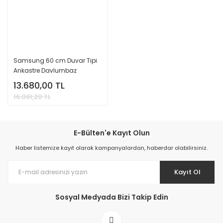
Samsung 60 cm Duvar Tipi
Ankastre Davlumbaz
NK24M7060VW/TR |
13.680,00 TL
Yenilenmiş Ürün
16.081,20 TL
E-Bülten'e Kayıt Olun
Haber listemize kayıt olarak kampanyalardan, haberdar olabilirsiniz.
Kayıt Ol
Sosyal Medyada Bizi Takip Edin