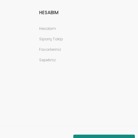
HESABIM
Hesabım
Sipariş Takip
Favorileriniz
Curved Gaming Monitör – Outlet
Sepetiniz