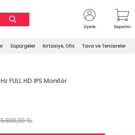
Üyelik
Sepetim
er
Süpürgeler
Kırtasiye, Ofis
Tava ve Tencereler
Hz FULL HD IPS Monitör
5.800,00 TL