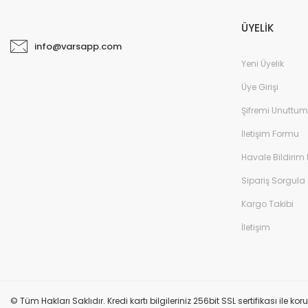
ÜYELİK
info@varsapp.com
Yeni Üyelik
Üye Girişi
Şifremi Unuttum
Samsung ODYSSEY NEO G8 32'' 240HZ 1 MS 4K LED PİVOT GAMİNG MONİ
İletişim Formu
28.000,00 TL
44.000,00 TL
Havale Bildirim
Sipariş Sorgula
Kargo Takibi
İletişim
© Tüm Hakları Saklıdır. Kredi kartı bilgileriniz 256bit SSL sertifikası ile k