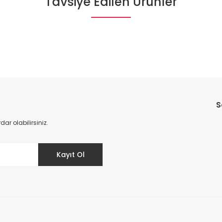
Tavsiye Edilen Ürünler
Bu ürüne ilk yorumu siz yapın!
%36
Yorum Yaz
S
r olabilirsiniz.
Kayıt Ol