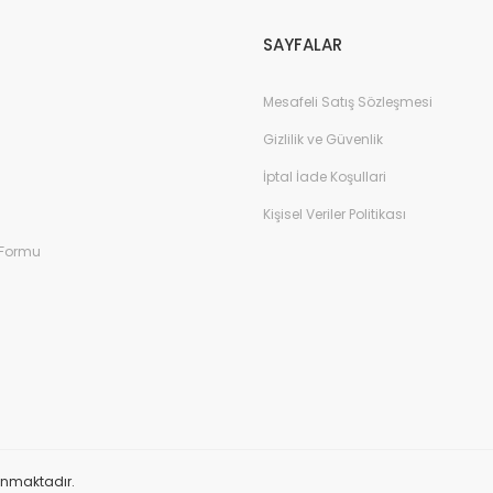
SAYFALAR
Mesafeli Satış Sözleşmesi
Gizlilik ve Güvenlik
İptal İade Koşullari
TÖR – Outlet
Samsung 32'' Odyssey Neo G7 1ms GTG 165Hz UHD 
Kişisel Veriler Politikası
 Formu
27.200,00 TL
40.000,00 TL
%23
orunmaktadır.