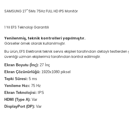
SAMSUNG 27'' 5Ms 75Hz FULL HD IPS Monitör
1 Yıl EFS Teknoloji Garantili
Yenilenmiş, teknik kontrolleri yapılmıştır.
Görseller örnek olarak kullanılmıştır.
Bu ürün, EFS Elektronik teknik servis ekipleri tarafından detaylı testlerde
üvenliği uzman ekiplerimiz tarafından kontrol edilmiştir.
Ekran Boyutu (İnç):
27 İnç
Ekran Çözünürlüğü:
1920x1080 piksel
Tepki Süresi:
5 ms
Yenileme Hızı:
75 Hz
Ekran Teknolojisi:
IPS
HDMI (Type A):
Var
DisplayPort (DP):
Var