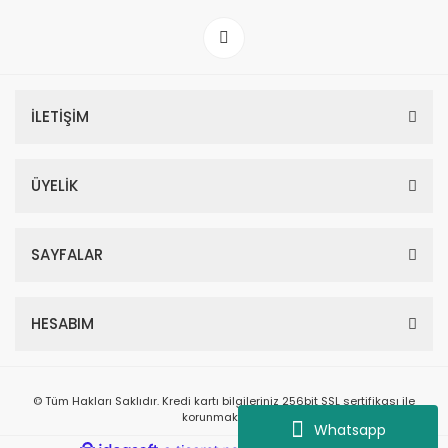
İLETİŞİM
ÜYELİK
SAYFALAR
HESABIM
Samsung ODYSSEY NEO G8 32'' 240HZ 1 MS 4K LED PİVOT GAMİNG MONİT
28.000,00 TL
© Tüm Hakları Saklıdır. Kredi kartı bilgileriniz 256bit SSL sertifikası ile
44.000,00 TL
korunmaktadır.
Whatsapp