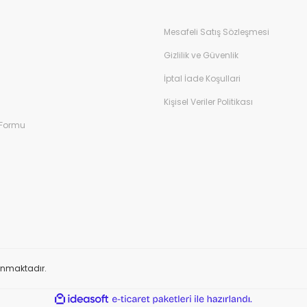
Mesafeli Satış Sözleşmesi
Gizlilik ve Güvenlik
İptal İade Koşullari
Kişisel Veriler Politikası
 Formu
orunmaktadır.
ile
ideasoft
e-