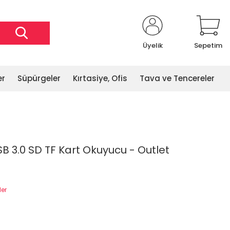
Üyelik
Sepetim
er
Süpürgeler
Kırtasiye, Ofis
Tava ve Tencereler
 3.0 SD TF Kart Okuyucu - Outlet
ler