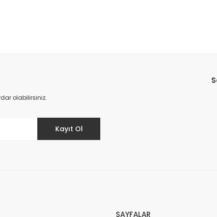
Bu ürüne ilk yorumu siz yapın!
S
Yorum Yaz
r olabilirsiniz.
Kayıt Ol
SAYFALAR