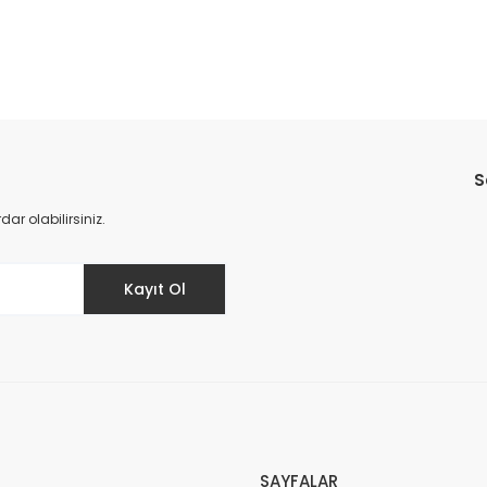
Bu ürüne ilk yorumu siz yapın!
S
Yorum Yaz
r olabilirsiniz.
Kayıt Ol
SAYFALAR