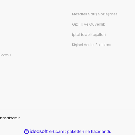
Mesafeli Satış Sözleşmesi
Gizlilik ve Güvenlik
İptal İade Koşullari
Kişisel Veriler Politikası
 Formu
orunmaktadır.
ile
ideasoft
e-