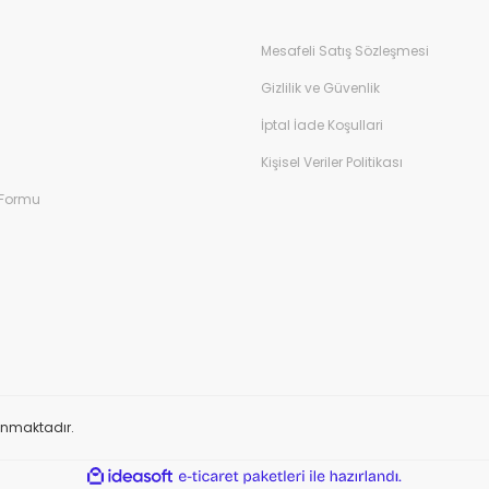
Mesafeli Satış Sözleşmesi
Gizlilik ve Güvenlik
İptal İade Koşullari
Kişisel Veriler Politikası
 Formu
orunmaktadır.
ile
ideasoft
e-