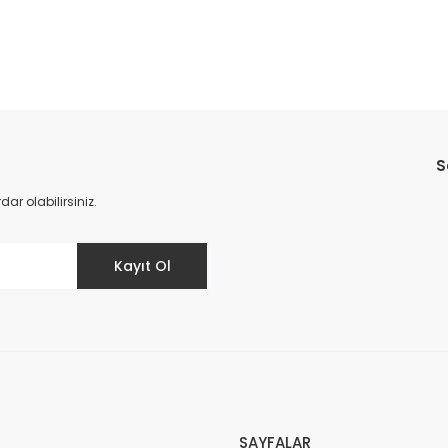
Bu ürüne ilk yorumu siz yapın!
S
Yorum Yaz
r olabilirsiniz.
Kayıt Ol
SAYFALAR