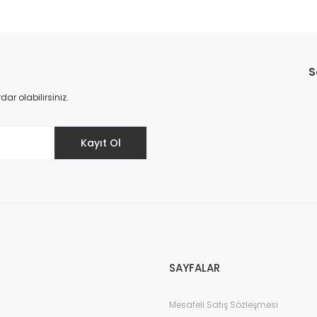
Bu ürüne ilk yorumu siz yapın!
S
Yorum Yaz
r olabilirsiniz.
Kayıt Ol
SAYFALAR
Mesafeli Satış Sözleşmesi