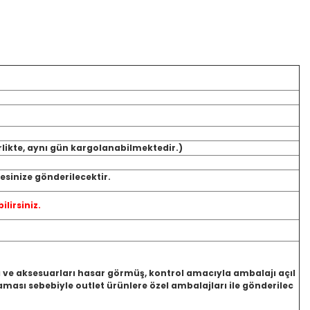
rlikte, aynı gün kargolanabilmektedir.)
sinize gönderilecektir.
ilirsiniz.
jı ve aksesuarları hasar görmüş, kontrol amacıyla ambalajı açıl
ası sebebiyle outlet ürünlere özel ambalajları ile gönderilec