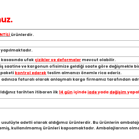
uz.
NTİLİ
ürünlerdir.
ı yapılmaktadır.
, kasasında ufak
çizikler ve deformeler
mevcut olabilir.
riş saatine ve kargonun ofisimize geldiği saate göre değişmekle bi
a paketi
kontrol ederek
teslim almanızı önemle rica ederiz.
 adınıza faturalı olarak anlaşmalı kargo firmamız tarafından adre
ığınız tarihten itibaren ilk
14 gün
içinde
iade
yada
değişim
yapab
 usulüyle adetli olarak aldığımız ürünlerdir. Bu ürünlerin ambala
miş, kullanılmamış ürünleri kapsamaktadır. Ambalajlarının olmam