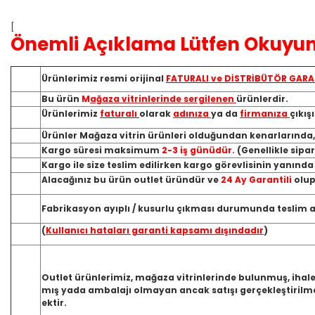
[
Önemli Açıklama Lütfen Okuyun
Ürünlerimiz resmi orijinal
FATURALI ve DİSTRİBÜTÖR GARA
Bu ürün
M
ağaza vitrinlerinde sergilenen
ürünlerdir.
Ürünlerimiz
faturalı
olarak
adınıza
ya da
firmanıza
çıkış
Ürünler Mağaza vitrin ürünleri olduğundan kenarlarında
Kargo süresi maksimum
2-3 iş günüdür.
(Genellikle sipa
Kargo ile size teslim edilirken kargo görevlisinin yanınd
Alacağınız bu ürün outlet üründür ve
24 Ay Garantili
olup
Fabrikasyon ayıplı / kusurlu çıkması durumunda teslim ald
(
Kullanıcı hataları garanti kapsamı dışındadır
)
Outlet ürünlerimiz, mağaza vitrinlerinde bulunmuş, ihale
mış yada ambalajı olmayan ancak satışı gerçekleştirilme
ektir.