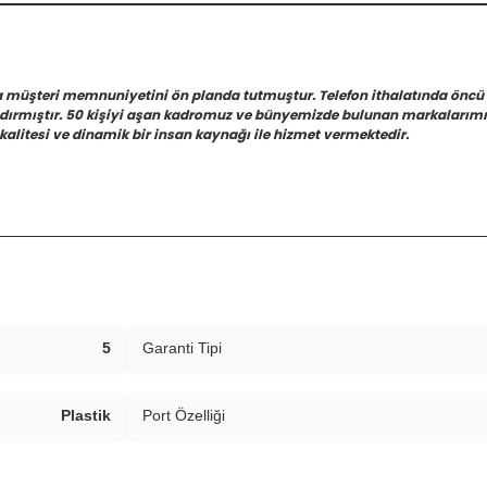
a müşteri memnuniyetini ön planda tutmuştur. Telefon ithalatında öncü
azdırmıştır. 50 kişiyi aşan kadromuz ve bünyemizde bulunan markalarımız
kalitesi ve dinamik bir insan kaynağı ile hizmet vermektedir.
5
Garanti Tipi
Plastik
Port Özelliği