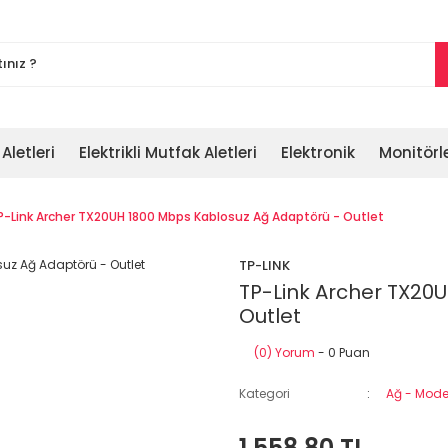
 Aletleri
Elektrikli Mutfak Aletleri
Elektronik
Monitörl
P-Link Archer TX20UH 1800 Mbps Kablosuz Ağ Adaptörü - Outlet
TP-LINK
TP-Link Archer TX20
Outlet
(0) Yorum
- 0 Puan
Kategori
Ağ - Modem
1.558,80 TL