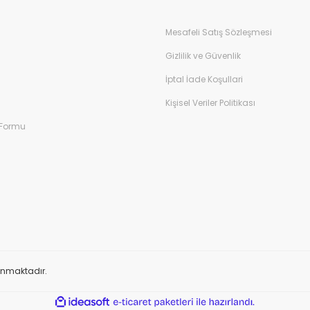
Mesafeli Satış Sözleşmesi
Gizlilik ve Güvenlik
İptal İade Koşullari
Kişisel Veriler Politikası
 Formu
orunmaktadır.
ile
ideasoft
e-