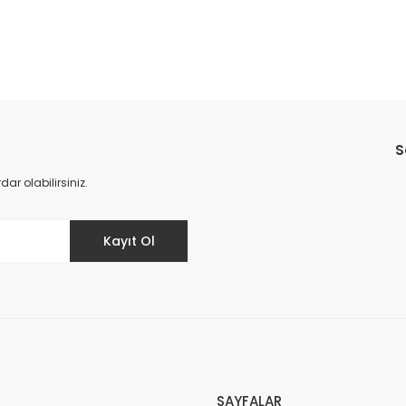
Bu ürüne ilk yorumu siz yapın!
S
Yorum Yaz
r olabilirsiniz.
Kayıt Ol
SAYFALAR