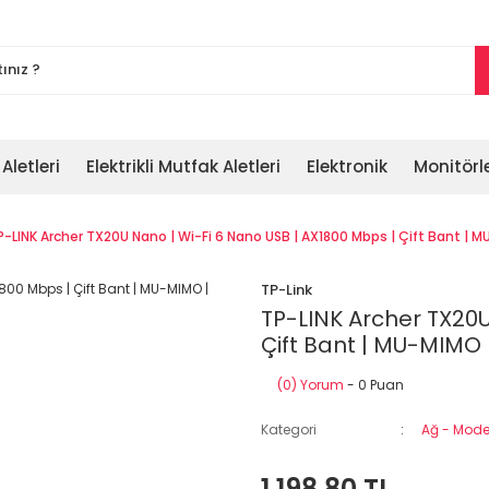
 Aletleri
Elektrikli Mutfak Aletleri
Elektronik
Monitörl
P-LINK Archer TX20U Nano | Wi-Fi 6 Nano USB | AX1800 Mbps | Çift Bant | M
TP-Link
TP-LINK Archer TX20U
Çift Bant | MU-MIMO |
(0) Yorum
- 0 Puan
Kategori
Ağ - Modem
1.198,80 TL