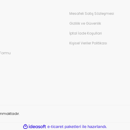
Mesafeli Satış Sözleşmesi
Gizlilik ve Güvenlik
İptal İade Koşullari
Kişisel Veriler Politikası
 Formu
orunmaktadır.
ile
ideasoft
e-