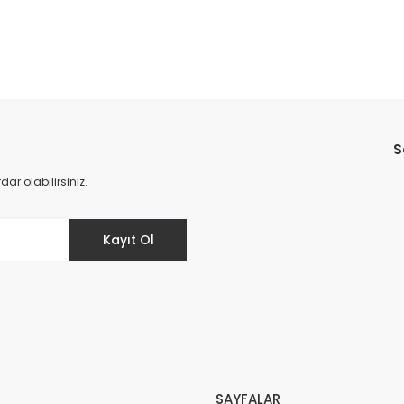
Bu ürüne ilk yorumu siz yapın!
S
Yorum Yaz
r olabilirsiniz.
Kayıt Ol
SAYFALAR