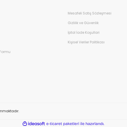
Mesafeli Satış Sözleşmesi
Gizlilik ve Güvenlik
İptal İade Koşullari
Kişisel Veriler Politikası
 Formu
orunmaktadır.
ile
ideasoft
e-