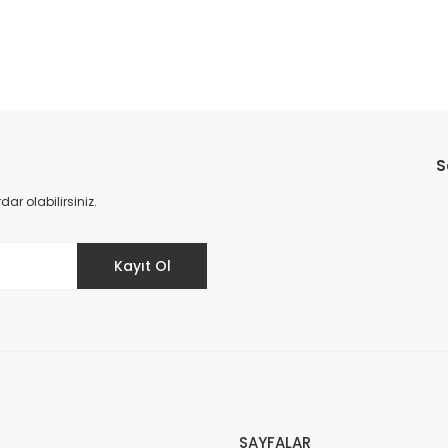
Bu ürüne ilk yorumu siz yapın!
S
Yorum Yaz
r olabilirsiniz.
Kayıt Ol
SAYFALAR