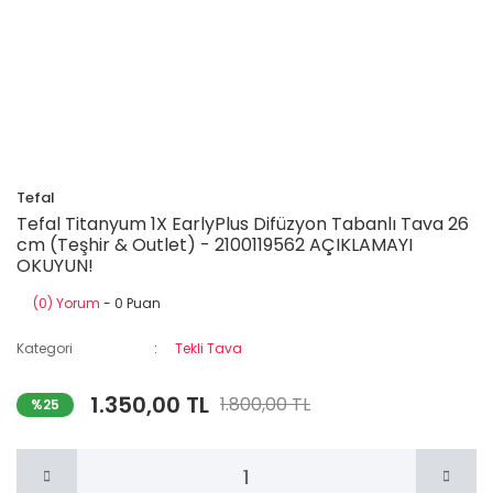
Tefal
Tefal Titanyum 1X EarlyPlus Difüzyon Tabanlı Tava 26
cm (Teşhir & Outlet) - 2100119562 AÇIKLAMAYI
OKUYUN!
(0) Yorum
- 0 Puan
Kategori
Tekli Tava
1.350,00 TL
1.800,00 TL
%25