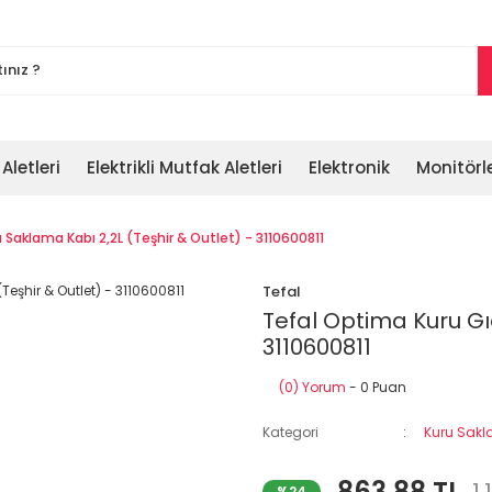
 Aletleri
Elektrikli Mutfak Aletleri
Elektronik
Monitörl
Saklama Kabı 2,2L (Teşhir & Outlet) - 3110600811
Tefal
Tefal Optima Kuru Gı
3110600811
(0) Yorum
- 0 Puan
Kategori
Kuru Sakl
863,88 TL
%24