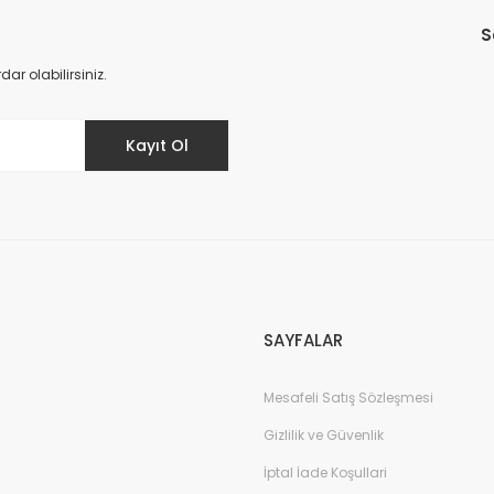
S
Yorum Yaz
r olabilirsiniz.
Kayıt Ol
SAYFALAR
Mesafeli Satış Sözleşmesi
Gizlilik ve Güvenlik
İptal İade Koşullari