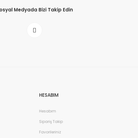
osyal Medyada Bizi Takip Edin
HESABIM
Hesabım
Sipariş Takip
Favorileriniz