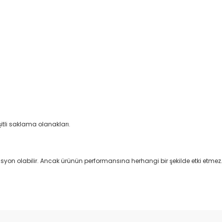
itli saklama olanakları.
asyon olabilir. Ancak ürünün performansına herhangi bir şekilde etki etmez
Bu ürüne ilk yorumu siz yapın!