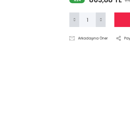
1.
Arkadaşına Öner
Pa