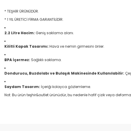
* TEŞHİR ÜRÜNÜDÜR.
* 1 YIL ÜRETİCİ FİRMA GARANTİLİDİR.
2.2 Litre Hacim:
Geniş saklama alanı.
Kilitli Kapak Tasarımı:
Hava ve nemin girmesini önler.
BPA İçermez:
Sağlıklı saklama.
Dondurucu, Buzdolabı ve Bulaşık Makinesinde Kullanılabilir:
Çeş
Saydam Tasarım:
İçeriği kolayca gözlemleme.
Not: Bu ürün teşhir&outlet ürünüdür, bu nedenle hafif çizik veya deform