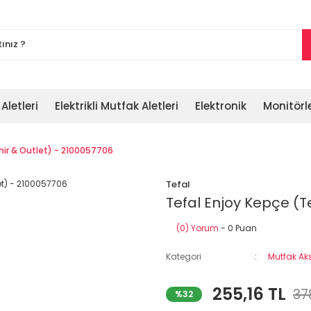
 Aletleri
Elektrikli Mutfak Aletleri
Elektronik
Monitörl
hir & Outlet) - 2100057706
Tefal
Tefal Enjoy Kepçe (T
(0) Yorum
- 0 Puan
Kategori
Mutfak Ak
255,16 TL
37
%32