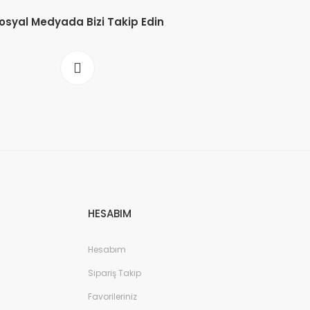
osyal Medyada Bizi Takip Edin
HESABIM
Hesabım
Sipariş Takip
Favorileriniz