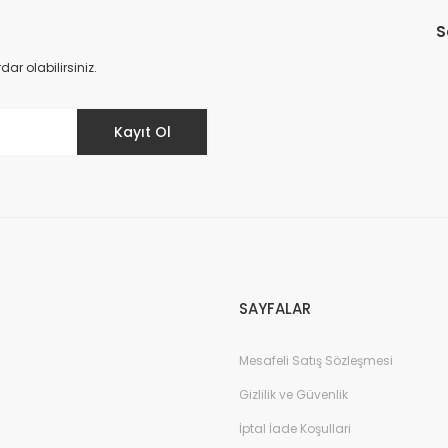
S
Yorum Yaz
r olabilirsiniz.
Kayıt Ol
SAYFALAR
Mesafeli Satış Sözleşmesi
Gizlilik ve Güvenlik
İptal İade Koşullari