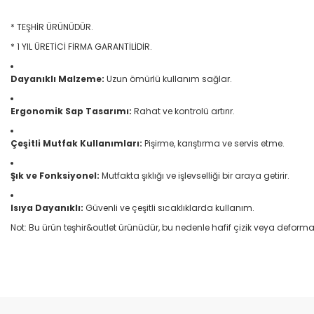
* TEŞHİR ÜRÜNÜDÜR.
* 1 YIL ÜRETİCİ FİRMA GARANTİLİDİR.
Dayanıklı Malzeme:
Uzun ömürlü kullanım sağlar.
Ergonomik Sap Tasarımı:
Rahat ve kontrolü artırır.
Çeşitli Mutfak Kullanımları:
Pişirme, karıştırma ve servis etme.
Şık ve Fonksiyonel:
Mutfakta şıklığı ve işlevselliği bir araya getirir.
Isıya Dayanıklı:
Güvenli ve çeşitli sıcaklıklarda kullanım.
Not: Bu ürün teşhir&outlet ürünüdür, bu nedenle hafif çizik veya deform