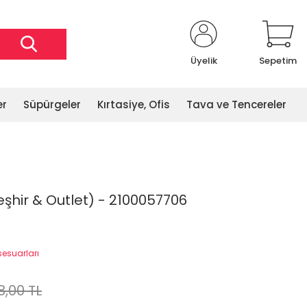
Üyelik
Sepetim
er
Süpürgeler
Kırtasiye, Ofis
Tava ve Tencereler
eşhir & Outlet) - 2100057706
sesuarları
8,00 TL