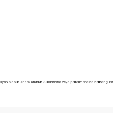
asyon olabilir. Ancak ürünün kullanımına veya performansına herhangi bir 
Bu ürüne ilk yorumu siz yapın!