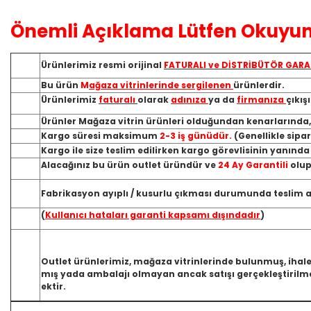
Önemli Açıklama Lütfen Okuyun
Ürünlerimiz resmi orijinal
FATURALI ve DİSTRİBÜTÖR GARA
Bu ürün
M
ağaza vitrinlerinde sergilenen
ürünlerdir.
Ürünlerimiz
faturalı
olarak
adınıza
ya da
firmanıza
çıkış
Ürünler Mağaza vitrin ürünleri olduğundan kenarlarında
Kargo süresi maksimum
2-3 iş günüdür.
(Genellikle sipa
Kargo ile size teslim edilirken kargo görevlisinin yanınd
Alacağınız bu ürün outlet üründür ve
24 Ay Garantili
olup
Fabrikasyon ayıplı / kusurlu çıkması durumunda teslim ald
(
Kullanıcı hataları garanti kapsamı dışındadır
)
Outlet ürünlerimiz, mağaza vitrinlerinde bulunmuş, ihale
mış yada ambalajı olmayan ancak satışı gerçekleştirilme
ektir.