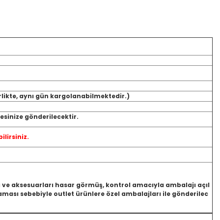
rlikte, aynı gün kargolanabilmektedir.)
sinize gönderilecektir.
ilirsiniz.
jı ve aksesuarları hasar görmüş, kontrol amacıyla ambalajı açıl
ası sebebiyle outlet ürünlere özel ambalajları ile gönderilec