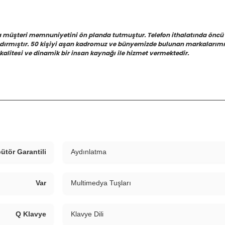
a müşteri memnuniyetini ön planda tutmuştur. Telefon ithalatında öncü
azdırmıştır. 50 kişiyi aşan kadromuz ve bünyemizde bulunan markalarımız
kalitesi ve dinamik bir insan kaynağı ile hizmet vermektedir.
ütör Garantili
Aydınlatma
Var
Multimedya Tuşları
Q Klavye
Klavye Dili