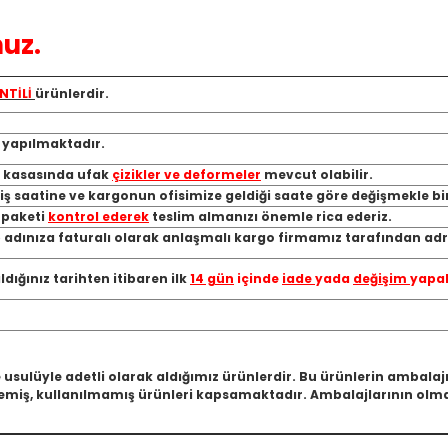
uz.
NTİLİ
ürünlerdir.
ı yapılmaktadır.
, kasasında ufak
çizikler ve deformeler
mevcut olabilir.
riş saatine ve kargonun ofisimize geldiği saate göre değişmekle bi
a paketi
kontrol ederek
teslim almanızı önemle rica ederiz.
 adınıza faturalı olarak anlaşmalı kargo firmamız tarafından adre
ığınız tarihten itibaren ilk
14 gün
içinde
iade
yada
değişim
yapab
 usulüyle adetli olarak aldığımız ürünlerdir. Bu ürünlerin ambala
miş, kullanılmamış ürünleri kapsamaktadır. Ambalajlarının olmam