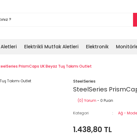
 Aletleri
Elektrikli Mutfak Aletleri
Elektronik
Monitörl
teelSeries PrismCaps UK Beyaz Tuş Takımı Outlet
SteelSeries
SteelSeries PrismCap
(0) Yorum
- 0 Puan
Kategori
Ağ - Modem
1.438,80 TL