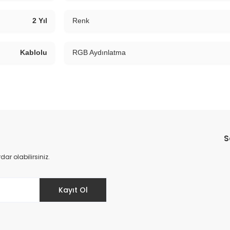
2 Yıl
Renk
Kablolu
RGB Aydınlatma
Bu ürüne ilk yorumu siz yapın!
S
Yorum Yaz
r olabilirsiniz.
Kayıt Ol