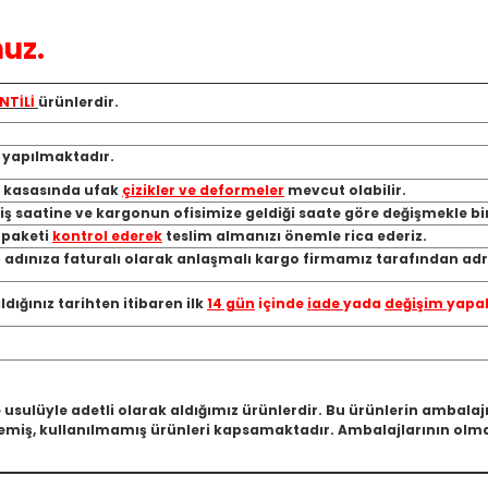
uz.
NTİLİ
ürünlerdir.
ı yapılmaktadır.
, kasasında ufak
çizikler ve deformeler
mevcut olabilir.
riş saatine ve kargonun ofisimize geldiği saate göre değişmekle bi
a paketi
kontrol ederek
teslim almanızı önemle rica ederiz.
 adınıza faturalı olarak anlaşmalı kargo firmamız tarafından adre
ığınız tarihten itibaren ilk
14 gün
içinde
iade
yada
değişim
yapab
 usulüyle adetli olarak aldığımız ürünlerdir. Bu ürünlerin ambala
miş, kullanılmamış ürünleri kapsamaktadır. Ambalajlarının olmam