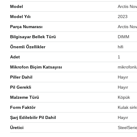
Model
‎Arctis No
Model Yılı
‎2023
Parça Numarası
‎Arctis No
Bilgisayar Bellek Türü
‎DIMM
Önemli Özellikler
‎hifi
Adet
‎1
Mikrofon Biçim Katsayısı
‎mikrofonl
Piller Dahil
‎Hayır
Pil Gerekli
‎Hayır
Malzeme Türü
‎Köpük
Form Faktör
‎Kulak sir
Şarj Edilebilir Pil Dahil
‎Hayır
Üretici
‎SteelSeri