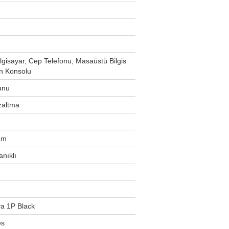
ilgisayar, Cep Telefonu, Masaüstü Bilgis
n Konsolu
unu
azaltma
am
anıklı
va 1P Black
es