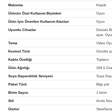
Malzeme
‎Köpük
Ürünün Özel Kullanım Biçimleri
‎Oyun
Ürün İçin Önerilen Kullanım Alanları
‎Oyun
Uyumlu Cihazlar
‎Dizüstü B
ayar, Oyu
Tema
‎Video Oy
Kontrol Türü
‎Gürültü 
Kablo Özelliği
‎Toplanır
Ürün Ağırlığı
‎269.5 Gr
Suya Dayanıklılık Seviyesi
‎Suya Day
Paket Türü
‎Bilgi yok
Birim Sayısı
‎1 birim
Stil
‎Arctis No
Üretici
‎SteelSeri