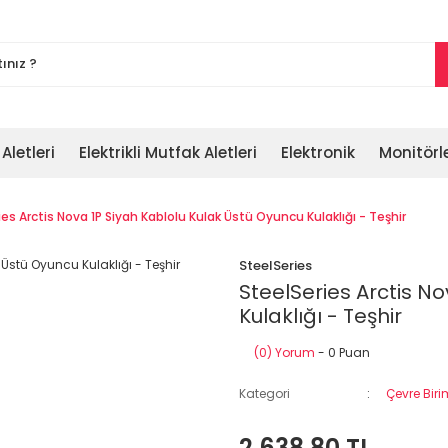
 Aletleri
Elektrikli Mutfak Aletleri
Elektronik
Monitörl
ies Arctis Nova 1P Siyah Kablolu Kulak Üstü Oyuncu Kulaklığı - Teşhir
SteelSeries
SteelSeries Arctis N
Kulaklığı - Teşhir
(0) Yorum
- 0 Puan
Kategori
Çevre Biri
2.638,80 TL