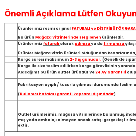
Önemli Açıklama Lütfen Okuyun
Ürünlerimiz resmi orijinal
FATURALI ve DİSTRİBÜTÖR GARA
Bu ürün
M
ağaza vitrinlerinde sergilenen
ürünlerdir.
Ürünlerimiz
faturalı
olarak
adınıza
ya da
firmanıza
çıkış
Ürünler Mağaza vitrin ürünleri olduğundan kenarlarında
Kargo süresi maksimum
2-3 iş günüdür.
(Genellikle sipa
Kargo ile size teslim edilirken kargo görevlisinin yanınd
Alacağınız bu ürün outlet üründür ve
24 Ay Garantili
olup
Fabrikasyon ayıplı / kusurlu çıkması durumunda teslim ald
(
Kullanıcı hataları garanti kapsamı dışındadır
)
Outlet ürünlerimiz, mağaza vitrinlerinde bulunmuş, ihale
mış yada ambalajı olmayan ancak satışı gerçekleştirilme
ektir.