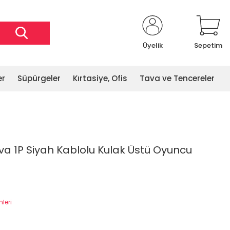
Üyelik
Sepetim
er
Süpürgeler
Kırtasiye, Ofis
Tava ve Tencereler
ova 1P Siyah Kablolu Kulak Üstü Oyuncu
mleri