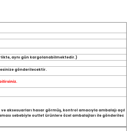
rlikte, aynı gün kargolanabilmektedir.)
sinize gönderilecektir.
ilirsiniz.
jı ve aksesuarları hasar görmüş, kontrol amacıyla ambalajı açıl
ası sebebiyle outlet ürünlere özel ambalajları ile gönderilec