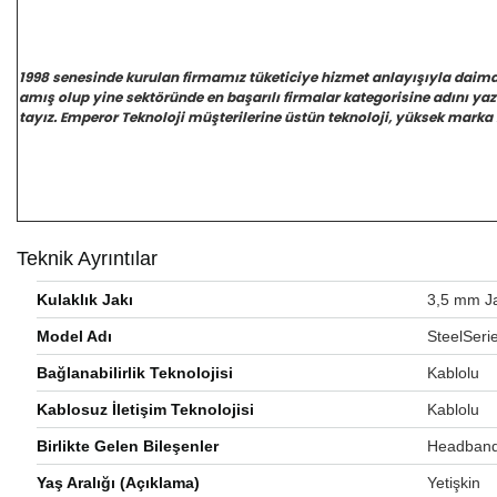
1998 senesinde kurulan firmamız tüketiciye hizmet anlayışıyla daim
amış olup yine sektöründe en başarılı firmalar kategorisine adını y
tayız. Emperor Teknoloji müşterilerine üstün teknoloji, yüksek marka 
Teknik Ayrıntılar
Kulaklık Jakı
‎3,5 mm J
Model Adı
‎SteelSeri
Bağlanabilirlik Teknolojisi
‎Kablolu
Kablosuz İletişim Teknolojisi
‎Kablolu
Birlikte Gelen Bileşenler
‎Headban
Yaş Aralığı (Açıklama)
‎Yetişkin