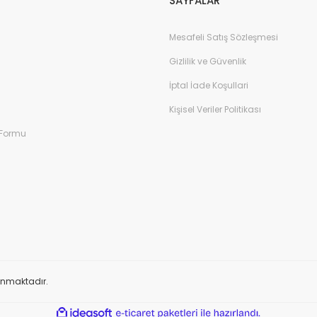
SAYFALAR
Mesafeli Satış Sözleşmesi
Gizlilik ve Güvenlik
İptal İade Koşullari
Kişisel Veriler Politikası
 Formu
orunmaktadır.
ile
ideasoft
e-