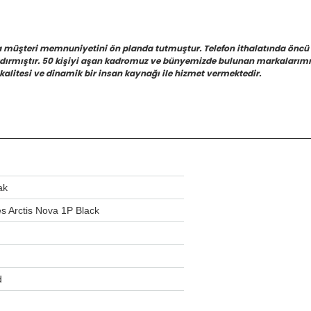
a müşteri memnuniyetini ön planda tutmuştur. Telefon ithalatında öncü
azdırmıştır. 50 kişiyi aşan kadromuz ve bünyemizde bulunan markalarımız
kalitesi ve dinamik bir insan kaynağı ile hizmet vermektedir.
ak
es Arctis Nova 1P Black
d