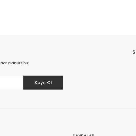
Bu ürüne ilk yorumu siz yapın!
S
Yorum Yaz
r olabilirsiniz.
Kayıt Ol