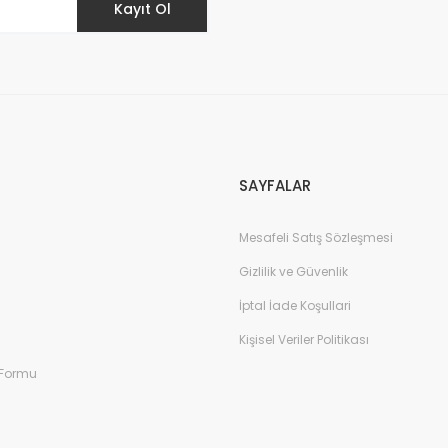
Kayıt Ol
SAYFALAR
Mesafeli Satış Sözleşmesi
Gizlilik ve Güvenlik
İptal İade Koşullari
Kişisel Veriler Politikası
 Formu