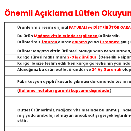
Önemli Açıklama Lütfen Okuyun
Ürünlerimiz resmi orijinal
FATURALI ve DİSTRİBÜTÖR GARA
Bu ürün
M
ağaza vitrinlerinde sergilenen
ürünlerdir.
Ürünlerimiz
faturalı
olarak
adınıza
ya da
firmanıza
çıkış
Ürünler Mağaza vitrin ürünleri olduğundan kenarlarında
Kargo süresi maksimum
2-3 iş günüdür.
(Genellikle sipa
Kargo ile size teslim edilirken kargo görevlisinin yanınd
Alacağınız bu ürün outlet üründür ve
24 Ay Garantili
olup
Fabrikasyon ayıplı / kusurlu çıkması durumunda teslim ald
(
Kullanıcı hataları garanti kapsamı dışındadır
)
Outlet ürünlerimiz, mağaza vitrinlerinde bulunmuş, ihale
mış yada ambalajı olmayan ancak satışı gerçekleştirilme
ektir.