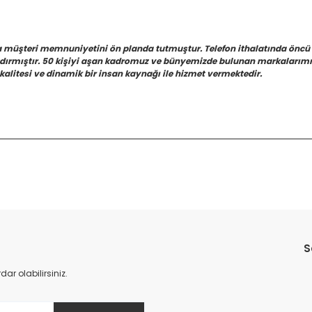
a müşteri memnuniyetini ön planda tutmuştur. Telefon ithalatında öncü
azdırmıştır. 50 kişiyi aşan kadromuz ve bünyemizde bulunan markalarımız
kalitesi ve dinamik bir insan kaynağı ile hizmet vermektedir.
Bu ürüne ilk yorumu siz yapın!
S
Yorum Yaz
r olabilirsiniz.