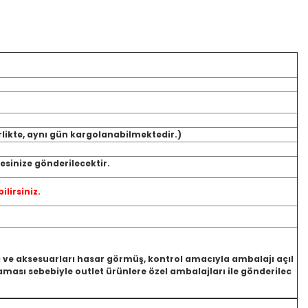
rlikte, aynı gün kargolanabilmektedir.)
sinize gönderilecektir.
ilirsiniz.
jı ve aksesuarları hasar görmüş, kontrol amacıyla ambalajı açıl
ası sebebiyle outlet ürünlere özel ambalajları ile gönderilec