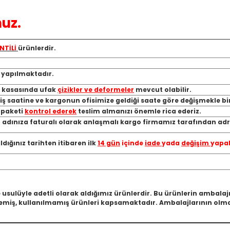
uz.
NTİLİ
ürünlerdir.
ı yapılmaktadır.
, kasasında ufak
çizikler ve deformeler
mevcut olabilir.
riş saatine ve kargonun ofisimize geldiği saate göre değişmekle bi
a paketi
kontrol ederek
teslim almanızı önemle rica ederiz.
 adınıza faturalı olarak anlaşmalı kargo firmamız tarafından adre
ığınız tarihten itibaren ilk
14 gün
içinde
iade
yada
değişim
yapab
 usulüyle adetli olarak aldığımız ürünlerdir. Bu ürünlerin ambala
miş, kullanılmamış ürünleri kapsamaktadır. Ambalajlarının olmam