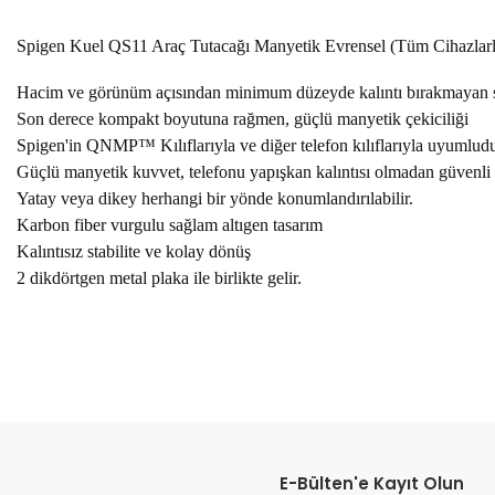
Spigen Kuel QS11 Araç Tutacağı Manyetik Evrensel (Tüm Cihazla
Hacim ve görünüm açısından minimum düzeyde kalıntı bırakmayan sta
Son derece kompakt boyutuna rağmen, güçlü manyetik çekiciliği
Spigen'in QNMP™ Kılıflarıyla ve diğer telefon kılıflarıyla uyumludu
Güçlü manyetik kuvvet, telefonu yapışkan kalıntısı olmadan güvenli bi
Yatay veya dikey herhangi bir yönde konumlandırılabilir.
Karbon fiber vurgulu sağlam altıgen tasarım
Kalıntısız stabilite ve kolay dönüş
2 dikdörtgen metal plaka ile birlikte gelir.
E-Bülten'e Kayıt Olun