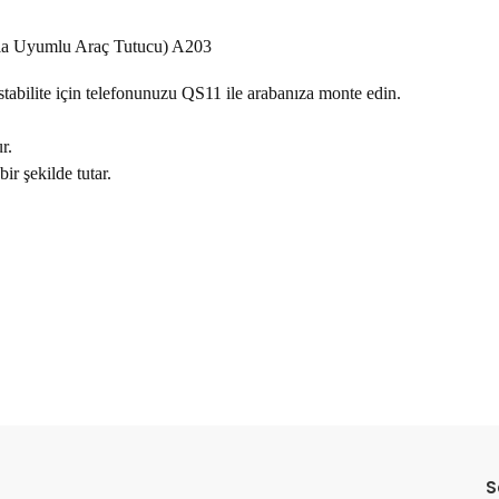
rla Uyumlu Araç Tutucu) A203
bilite için telefonunuzu QS11 ile arabanıza monte edin.
r.
r şekilde tutar.
Bu ürüne ilk yorumu siz yapın!
S