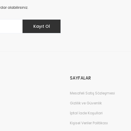
Yorum Yaz
r olabilirsiniz.
Kayıt Ol
SAYFALAR
Mesafeli Satış Sözleşmesi
Gizlilik ve Güvenlik
İptal İade Koşullari
Kişisel Veriler Politikası