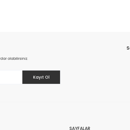
Bu ürüne ilk yorumu siz yapın!
S
Yorum Yaz
r olabilirsiniz.
Kayıt Ol
SAYFALAR