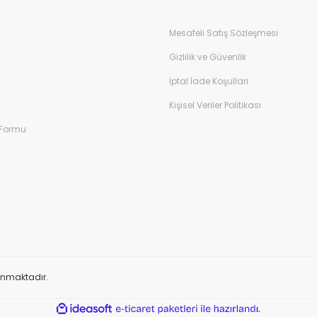
Mesafeli Satış Sözleşmesi
Gizlilik ve Güvenlik
İptal İade Koşullari
Kişisel Veriler Politikası
 Formu
orunmaktadır.
ile
ideasoft
e-