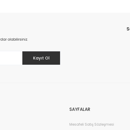
Bu ürüne ilk yorumu siz yapın!
S
Yorum Yaz
r olabilirsiniz.
Kayıt Ol
SAYFALAR
Mesafeli Satış Sözleşmesi