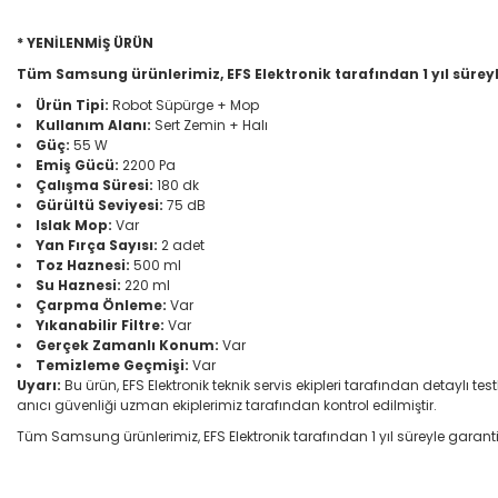
* YENİLENMİŞ ÜRÜN
Tüm Samsung ürünlerimiz, EFS Elektronik tarafından 1 yıl süreyl
Ürün Tipi:
Robot Süpürge + Mop
Kullanım Alanı:
Sert Zemin + Halı
Güç:
55 W
Emiş Gücü:
2200 Pa
Çalışma Süresi:
180 dk
Gürültü Seviyesi:
75 dB
Islak Mop:
Var
Yan Fırça Sayısı:
2 adet
Toz Haznesi:
500 ml
Su Haznesi:
220 ml
Çarpma Önleme:
Var
Yıkanabilir Filtre:
Var
Gerçek Zamanlı Konum:
Var
Temizleme Geçmişi:
Var
Uyarı:
Bu ürün, EFS Elektronik teknik servis ekipleri tarafından detaylı te
anıcı güvenliği uzman ekiplerimiz tarafından kontrol edilmiştir.
Tüm Samsung ürünlerimiz, EFS Elektronik tarafından 1 yıl süreyle garantilid