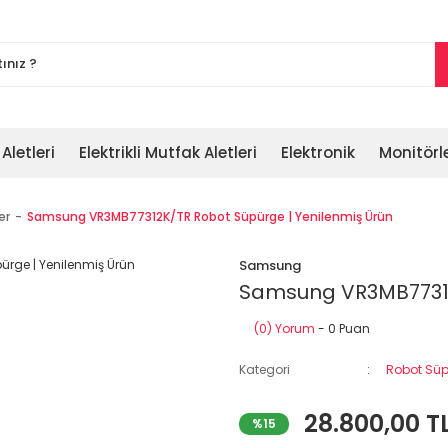
 Aletleri
Elektrikli Mutfak Aletleri
Elektronik
Monitörl
er
Samsung VR3MB77312K/TR Robot Süpürge | Yenilenmiş Ürün
Samsung
Samsung VR3MB77312
(0) Yorum
- 0 Puan
Kategori
Robot Süp
28.800,00 T
%15