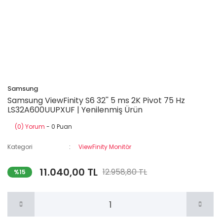
Samsung
Samsung ViewFinity S6 32'' 5 ms 2K Pivot 75 Hz
LS32A600UUPXUF | Yenilenmiş Ürün
(0) Yorum
- 0 Puan
Kategori
ViewFinity Monitör
11.040,00 TL
12.958,80 TL
%15