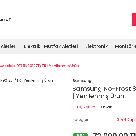
 Aletleri
Elektrikli Mutfak Aletleri
Elektronik
Monitörl
uzdolabı RF85K90127F/TR | Yenilenmiş Ürün
Samsung
Samsung No-Frost 86
| Yenilenmiş Ürün
(0) Yorum
- 0 Puan
Kategori
3 & 4 Kapıl
72.000,00 T
%52