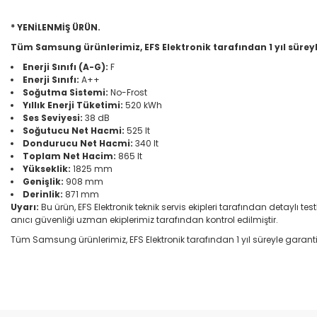
* YENİLENMİŞ ÜRÜN.
Tüm Samsung ürünlerimiz, EFS Elektronik tarafından 1 yıl süreyl
Enerji Sınıfı (A-G):
F
Enerji Sınıfı:
A++
Soğutma Sistemi:
No-Frost
Yıllık Enerji Tüketimi:
520 kWh
Ses Seviyesi:
38 dB
Soğutucu Net Hacmi:
525 lt
Dondurucu Net Hacmi:
340 lt
Toplam Net Hacim:
865 lt
Yükseklik:
1825 mm
Genişlik:
908 mm
Derinlik:
871 mm
Uyarı:
Bu ürün, EFS Elektronik teknik servis ekipleri tarafından detaylı te
anıcı güvenliği uzman ekiplerimiz tarafından kontrol edilmiştir.
Tüm Samsung ürünlerimiz, EFS Elektronik tarafından 1 yıl süreyle garantilid