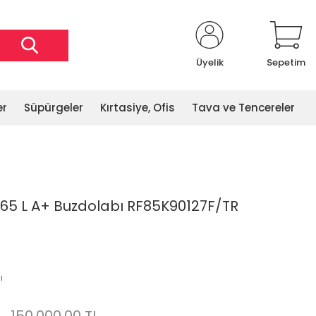
Üyelik
Sepetim
er
Süpürgeler
Kırtasiye, Ofis
Tava ve Tencereler
5 L A+ Buzdolabı RF85K90127F/TR
ı
L