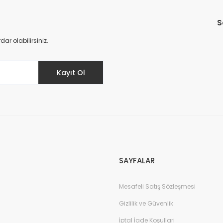
Bu ürüne ilk yorumu siz yapın!
S
Yorum Yaz
r olabilirsiniz.
Kayıt Ol
SAYFALAR
Mesafeli Satış Sözleşmesi
Gizlilik ve Güvenlik
İptal İade Koşullari