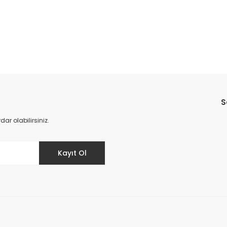
Bu ürüne ilk yorumu siz yapın!
S
Yorum Yaz
r olabilirsiniz.
Kayıt Ol