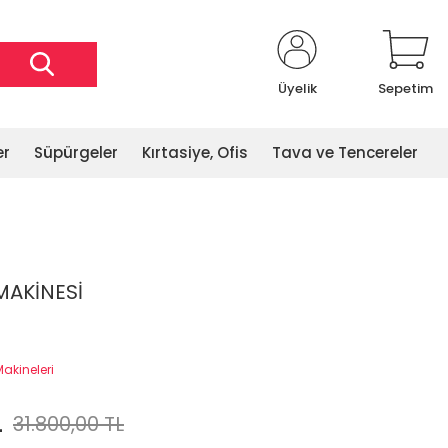
Üyelik
Sepetim
er
Süpürgeler
Kırtasiye, Ofis
Tava ve Tencereler
AKİNESİ
akineleri
L
31.800,00 TL