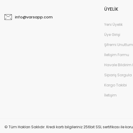
ÜYELİK
info@varsapp.com
Yeni Üyelik
Üye Girişi
Şifremi Unuttum
İletişim Formu
Havale Bildirim
Sipariş Sorgula
Kargo Takibi
İletişim
© Tüm Hakları Saklıdır. Kredi kartı bilgileriniz 256bit SSL sertifikası ile k