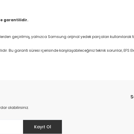
e garantilidir.
stlerden geçirilmiş, yalnızca Samsung orijinal yedek parçaları kullanılarak tit
ir. Bu garanti süresi içerisinde karşılaşabileceğiniz teknik sorunlar, EFS Ele
Bu ürüne ilk yorumu siz yapın!
S
Yorum Yaz
r olabilirsiniz.
Kayıt Ol