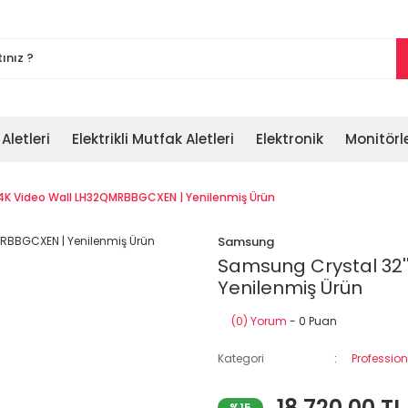
 Aletleri
Elektrikli Mutfak Aletleri
Elektronik
Monitörl
 4K Video Wall LH32QMRBBGCXEN | Yenilenmiş Ürün
Samsung
Samsung Crystal 32'
Yenilenmiş Ürün
(0) Yorum
- 0 Puan
Kategori
Profession
18.720,00 TL
%15