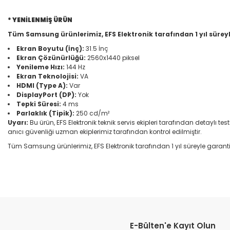
* YENİLENMİŞ ÜRÜN
Tüm Samsung ürünlerimiz, EFS Elektronik tarafından 1 yıl süreyl
Ekran Boyutu (İnç):
31.5 İnç
Ekran Çözünürlüğü:
2560x1440 piksel
Yenileme Hızı:
144 Hz
Ekran Teknolojisi:
VA
HDMI (Type A):
Var
DisplayPort (DP):
Yok
Tepki Süresi:
4 ms
Parlaklık (Tipik):
250 cd/m²
Uyarı:
Bu ürün, EFS Elektronik teknik servis ekipleri tarafından detaylı te
anıcı güvenliği uzman ekiplerimiz tarafından kontrol edilmiştir.
Tüm Samsung ürünlerimiz, EFS Elektronik tarafından 1 yıl süreyle garantilid
E-Bülten'e Kayıt Olun