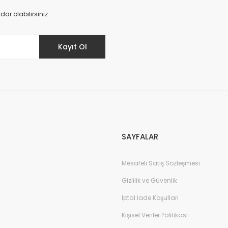
Yorum Yaz
r olabilirsiniz.
Kayıt Ol
SAYFALAR
Mesafeli Satış Sözleşmesi
Gizlilik ve Güvenlik
İptal İade Koşullari
Kişisel Veriler Politikası