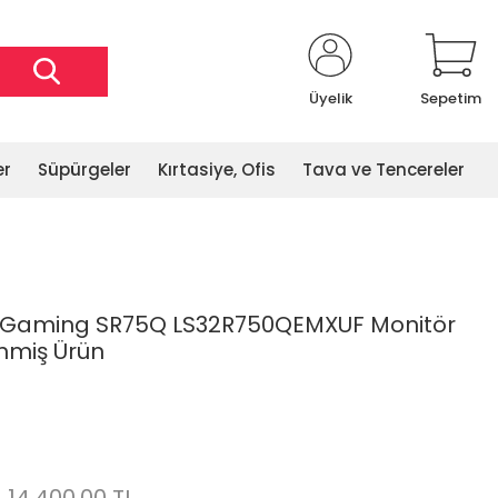
Üyelik
Sepetim
er
Süpürgeler
Kırtasiye, Ofis
Tava ve Tencereler
 Gaming SR75Q LS32R750QEMXUF Monitör
nmiş Ürün