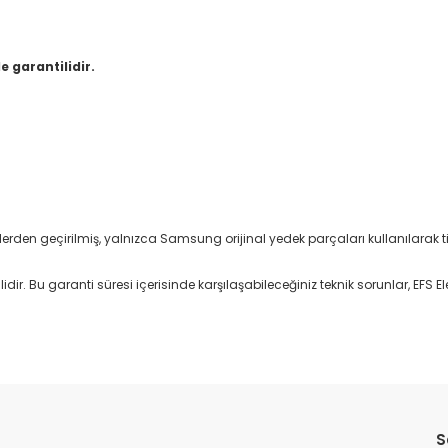
e garantilidir.
stlerden geçirilmiş, yalnızca Samsung orijinal yedek parçaları kullanılarak tit
ir. Bu garanti süresi içerisinde karşılaşabileceğiniz teknik sorunlar, EFS Ele
Bu ürüne ilk yorumu siz yapın!
S