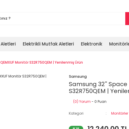
 Aletleri
Elektrikli Mutfak Aletleri
Elektronik
Monitörl
QEMXUF Monitör S32R750QEM | Yenilenmiş Ürün
Samsung
Samsung 32'' Space
S32R750QEM | Yenile
(0) Yorum
- 0 Puan
Kategori
Monitörler
12.240,00 TL
%15