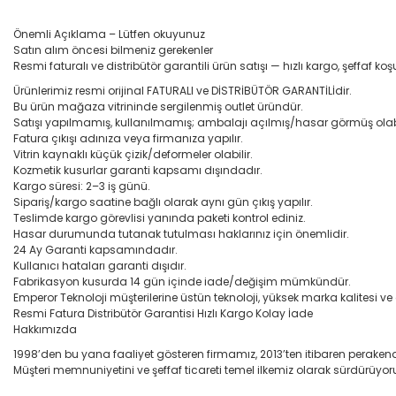
Önemli Açıklama – Lütfen okuyunuz
Satın alım öncesi bilmeniz gerekenler
Resmi faturalı ve distribütör garantili ürün satışı — hızlı kargo, şeffaf koşu
Ürünlerimiz resmi orijinal FATURALI ve DİSTRİBÜTÖR GARANTİLİdir.
Bu ürün mağaza vitrininde sergilenmiş outlet üründür.
Satışı yapılmamış, kullanılmamış; ambalajı açılmış/hasar görmüş olabi
Fatura çıkışı adınıza veya firmanıza yapılır.
Vitrin kaynaklı küçük çizik/deformeler olabilir.
Kozmetik kusurlar garanti kapsamı dışındadır.
Kargo süresi: 2–3 iş günü.
Sipariş/kargo saatine bağlı olarak aynı gün çıkış yapılır.
Teslimde kargo görevlisi yanında paketi kontrol ediniz.
Hasar durumunda tutanak tutulması haklarınız için önemlidir.
24 Ay Garanti kapsamındadır.
Kullanıcı hataları garanti dışıdır.
Fabrikasyon kusurda 14 gün içinde iade/değişim mümkündür.
Emperor Teknoloji müşterilerine üstün teknoloji, yüksek marka kalitesi v
Resmi Fatura Distribütör Garantisi Hızlı Kargo Kolay İade
Hakkımızda
1998’den bu yana faaliyet gösteren firmamız, 2013’ten itibaren perakend
Müşteri memnuniyetini ve şeffaf ticareti temel ilkemiz olarak sürdürüyor