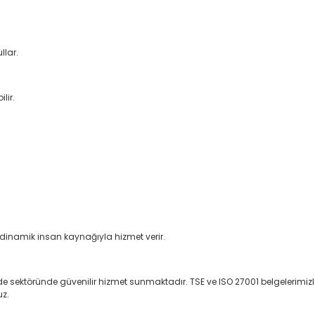
llar.
lir.
e dinamik insan kaynağıyla hizmet verir.
e sektöründe güvenilir hizmet sunmaktadır. TSE ve ISO 27001 belgelerimizle 
uz.