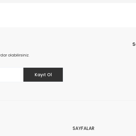
Bu ürüne ilk yorumu siz yapın!
S
Yorum Yaz
r olabilirsiniz.
Kayıt Ol
SAYFALAR