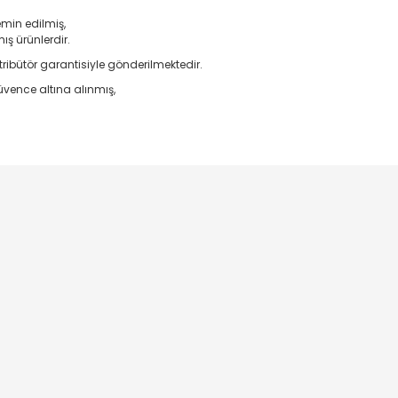
emin edilmiş,
ş ürünlerdir.
ribütör garantisiyle gönderilmektedir.
vence altına alınmış,