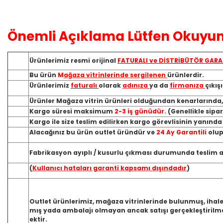
Önemli Açıklama Lütfen Okuyun
Ürünlerimiz resmi orijinal
FATURALI ve DİSTRİBÜTÖR GARA
Bu ürün
M
ağaza vitrinlerinde sergilenen
ürünlerdir.
Ürünlerimiz
faturalı
olarak
adınıza
ya da
firmanıza
çıkış
Ürünler Mağaza vitrin ürünleri olduğundan kenarlarında
Kargo süresi maksimum
2-3 iş günüdür.
(Genellikle sipa
Kargo ile size teslim edilirken kargo görevlisinin yanınd
Alacağınız bu ürün outlet üründür ve
24 Ay Garantili
olup
Fabrikasyon ayıplı / kusurlu çıkması durumunda teslim ald
(
Kullanıcı hataları garanti kapsamı dışındadır
)
Outlet ürünlerimiz, mağaza vitrinlerinde bulunmuş, ihale
mış yada ambalajı olmayan ancak satışı gerçekleştirilme
ektir.