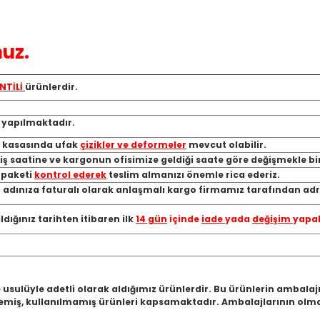
uz.
NTİLİ
ürünlerdir.
ı yapılmaktadır.
, kasasında ufak
çizikler ve deformeler
mevcut olabilir.
riş saatine ve kargonun ofisimize geldiği saate göre değişmekle bi
a paketi
kontrol ederek
teslim almanızı önemle rica ederiz.
 adınıza faturalı olarak anlaşmalı kargo firmamız tarafından adre
ığınız tarihten itibaren ilk
14 gün
içinde
iade
yada
değişim
yapab
 usulüyle adetli olarak aldığımız ürünlerdir. Bu ürünlerin ambala
miş, kullanılmamış ürünleri kapsamaktadır. Ambalajlarının olmam