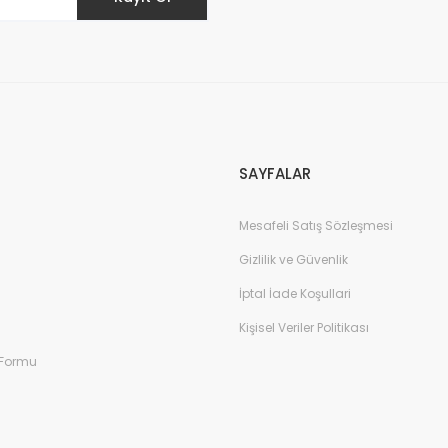
SAYFALAR
Mesafeli Satış Sözleşmesi
Gizlilik ve Güvenlik
İptal İade Koşullari
Kişisel Veriler Politikası
 Formu