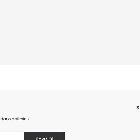
Bu ürüne ilk yorumu siz yapın!
S
Yorum Yaz
r olabilirsiniz.
Kayıt Ol