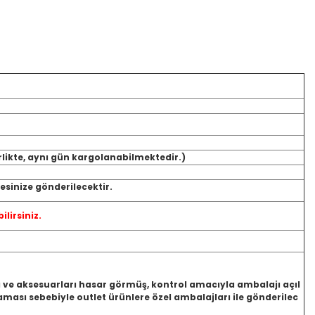
rlikte, aynı gün kargolanabilmektedir.)
sinize gönderilecektir.
ilirsiniz.
jı ve aksesuarları hasar görmüş, kontrol amacıyla ambalajı açıl
ası sebebiyle outlet ürünlere özel ambalajları ile gönderilec