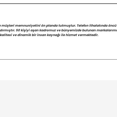
a müşteri memnuniyetini ön planda tutmuştur. Telefon ithalatında öncü
azdırmıştır. 50 kişiyi aşan kadromuz ve bünyemizde bulunan markalarımız
kalitesi ve dinamik bir insan kaynağı ile hizmet vermektedir.