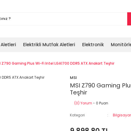
 Aletleri
Elektrikli Mutfak Aletleri
Elektronik
Monitörl
I Z790 Gaming Plus Wi-Fi Intel LGA1700 DDR5 ATX Anakart Teşhir
MSI
MSI Z790 Gaming Plus
Teşhir
(0) Yorum
- 0 Puan
Kategori
Bilgisayar
9.898,80 TL