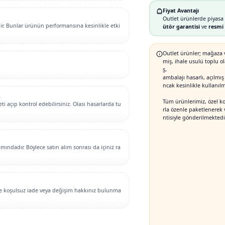
Fiyat Avantajı
Outlet ürünlerde piyasa 
lir. Bunlar ürünün performansına kesinlikle etki
ütör garantisi
ve
resmi 
Outlet ürünler; mağaza v
miş, ihale usulü toplu o
ş,
ambalajı hasarlı, açılmış
ncak kesinlikle kullanıl
.
Tüm ürünlerimiz, özel k
i açıp kontrol edebilirsiniz. Olası hasarlarda tu
rla özenle paketlenerek 
ntisiyle gönderilmektedir
ındadır. Böylece satın alım sonrası da içiniz ra
nde koşulsuz iade veya değişim hakkınız bulunma