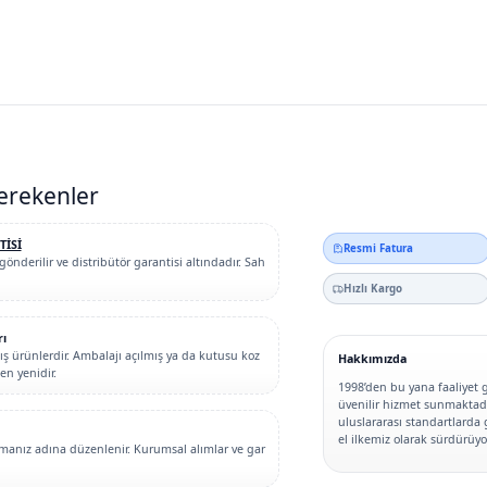
erekenler
TİSİ
Resmi Fatura
gönderilir ve distribütör garantisi altındadır. Sah
Hızlı Kargo
rı
 ürünlerdir. Ambalajı açılmış ya da kutusu koz
Hakkımızda
n yenidir.
1998’den bu yana faaliyet 
üvenilir hizmet sunmaktadır
uluslararası standartlarda 
el ilkemiz olarak sürdürüyo
irmanız adına düzenlenir. Kurumsal alımlar ve gar