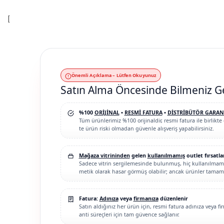
[
Önemli Açıklama – Lütfen Okuyunuz
Satın Alma Öncesinde Bilmeniz G
%100
ORİJİNAL
•
RESMİ FATURA
•
DİSTRİBÜTÖR GARAN
Tüm ürünlerimiz %100 orijinaldir, resmi fatura ile birlikte 
te ürün riski olmadan güvenle alışveriş yapabilirsiniz.
Mağaza vitrininden
gelen
kullanılmamış
outlet fırsatla
Sadece vitrin sergilemesinde bulunmuş, hiç kullanılmamış
metik olarak hasar görmüş olabilir; ancak ürünler tamame
Fatura:
Adınıza
veya
firmanıza
düzenlenir
Satın aldığınız her ürün için, resmi fatura adınıza veya f
anti süreçleri için tam güvence sağlanır.