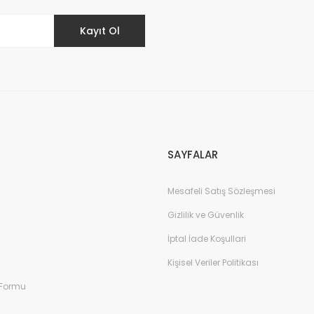
Kayıt Ol
SAYFALAR
Mesafeli Satış Sözleşmesi
Gizlilik ve Güvenlik
İptal İade Koşullari
Kişisel Veriler Politikası
 Formu