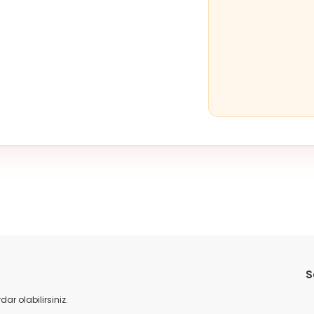
Bu ürüne ilk yorumu siz yapın!
S
Yorum Yaz
r olabilirsiniz.