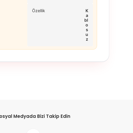
Özellik
K
a
bl
o
s
u
z
osyal Medyada Bizi Takip Edin