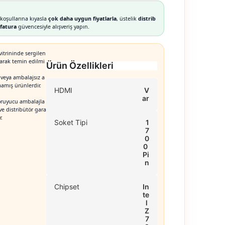
koşullarına kıyasla
çok daha uygun fiyatlarla
, üstelik
distrib
fatura
güvencesiyle alışveriş yapın.
itrininde sergilen
larak temin edilmi
Ürün Özellikleri
 veya ambalajsız a
mamış ürünlerdir.
HDMI
V
ar
oruyucu ambalajla
ve distribütör gara
.
Soket Tipi
1
7
0
0 
Pi
n
Chipset
In
te
l 
Z
7