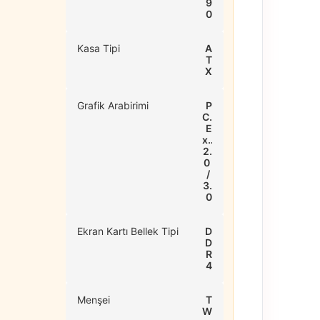
9
0
Kasa Tipi
A
T
X
Grafik Arabirimi
P
CI 
E
x. 
2.
0 
/ 
3.
0
Ekran Kartı Bellek Tipi
D
D
R
4
Menşei
T
W