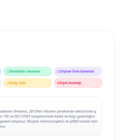
Distribütör Garantisi
Orijinal Ürün Garantisi
Kolay İade
Fiyat Avantajı
gösteren firmamız, 2013’ten itibaren perakende sektöründe g
. TSE ve ISO 27001 belgelerimizle kalite ve bilgi güvenliğini
garanti ediyoruz. Müşteri memnuniyetini ve şeffaf ticareti tem
ruz.