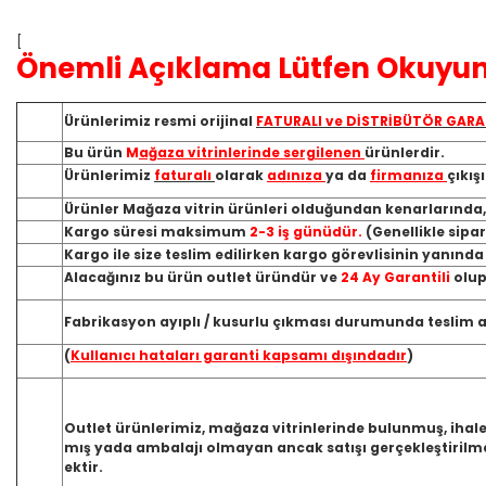
[
Önemli Açıklama Lütfen Okuyun
Ürünlerimiz resmi orijinal
FATURALI ve DİSTRİBÜTÖR GARA
Bu ürün
M
ağaza vitrinlerinde sergilenen
ürünlerdir.
Ürünlerimiz
faturalı
olarak
adınıza
ya da
firmanıza
çıkış
Ürünler Mağaza vitrin ürünleri olduğundan kenarlarında
Kargo süresi maksimum
2-3 iş günüdür.
(Genellikle sipa
Kargo ile size teslim edilirken kargo görevlisinin yanınd
Alacağınız bu ürün outlet üründür ve
24 Ay Garantili
olup
Fabrikasyon ayıplı / kusurlu çıkması durumunda teslim ald
(
Kullanıcı hataları garanti kapsamı dışındadır
)
Outlet ürünlerimiz, mağaza vitrinlerinde bulunmuş, ihale
mış yada ambalajı olmayan ancak satışı gerçekleştirilme
ektir.