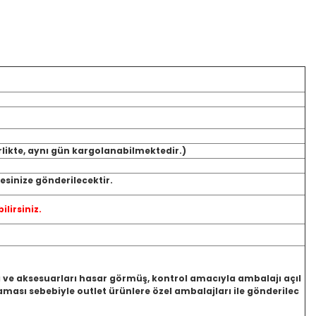
rlikte, aynı gün kargolanabilmektedir.)
sinize gönderilecektir.
ilirsiniz.
jı ve aksesuarları hasar görmüş, kontrol amacıyla ambalajı açıl
ası sebebiyle outlet ürünlere özel ambalajları ile gönderilec