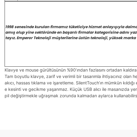
1998 senesinde kurulan firmamız tüketiciye hizmet anlayışıyla daim
amış olup yine sektöründe en başarılı firmalar kategorisine adını y
tayız. Emperor Teknoloji müşterilerine üstün teknoloji, yüksek marka 
Klavye ve mouse gürültüsünün %90’ından fazlasını ortadan kaldıran 
Tam boyutlu klavye, zarif ve verimli bir tasarımla ihtiyacınız olan her
akıcı, hassas tıklama ve işaretleme. SilentTouch’ın mümkün kıldığı
e kesinti ve gecikme yaşanmaz. Küçük USB alıcı ile masanızda yer
pil değiştirmekle uğraşmak zorunda kalmadan aylarca kullanabilirs