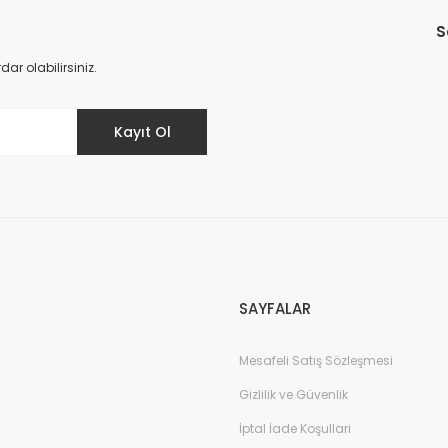
S
Yorum Yaz
r olabilirsiniz.
Kayıt Ol
SAYFALAR
Mesafeli Satış Sözleşmesi
Gizlilik ve Güvenlik
İptal İade Koşullari