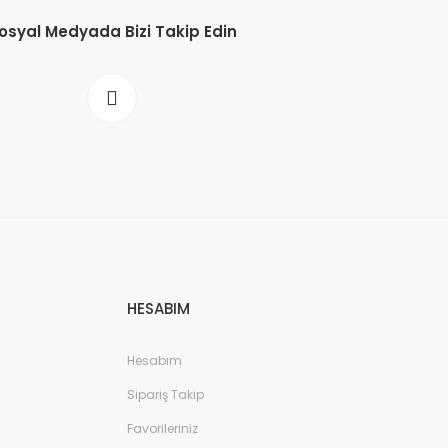
osyal Medyada Bizi Takip Edin
HESABIM
Hesabım
Sipariş Takip
Favorileriniz