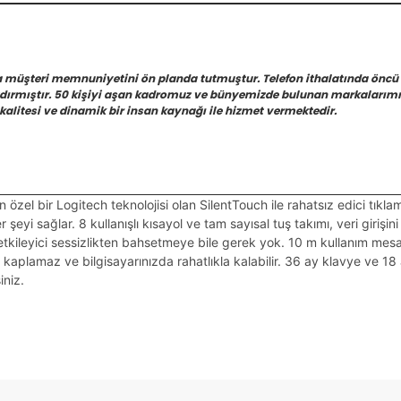
a müşteri memnuniyetini ön planda tutmuştur. Telefon ithalatında öncü
azdırmıştır. 50 kişiyi aşan kadromuz ve bünyemizde bulunan markalarımız
kalitesi ve dinamik bir insan kaynağı ile hizmet vermektedir.
özel bir Logitech teknolojisi olan SilentTouch ile rahatsız edici tık
 şeyi sağlar. 8 kullanışlı kısayol ve tam sayısal tuş takımı, veri girişin
 etkileyici sessizlikten bahsetmeye bile gerek yok. 10 m kullanım mes
 kaplamaz ve bilgisayarınızda rahatlıkla kalabilir. 36 ay klavye ve
iniz.
Bu ürüne ilk yorumu siz yapın!