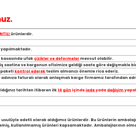
uz.
NTİLİ
ürünlerdir.
ı yapılmaktadır.
, kasasında ufak
çizikler ve deformeler
mevcut olabilir.
riş saatine ve kargonun ofisimize geldiği saate göre değişmekle bi
a paketi
kontrol ederek
teslim almanızı önemle rica ederiz.
 adınıza faturalı olarak anlaşmalı kargo firmamız tarafından adre
ığınız tarihten itibaren ilk
14 gün
içinde
iade
yada
değişim
yapab
 usulüyle adetli olarak aldığımız ürünlerdir. Bu ürünlerin ambala
miş, kullanılmamış ürünleri kapsamaktadır. Ambalajlarının olmam