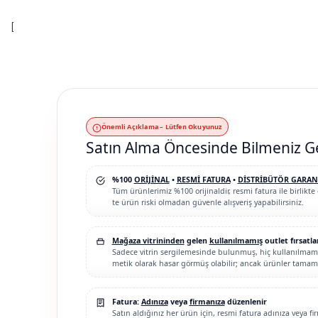
[
Önemli Açıklama – Lütfen Okuyunuz
Satın Alma Öncesinde Bilmeniz G
%100
ORİJİNAL
•
RESMİ FATURA
•
DİSTRİBÜTÖR GARAN
Tüm ürünlerimiz %100 orijinaldir, resmi fatura ile birlikte 
te ürün riski olmadan güvenle alışveriş yapabilirsiniz.
Mağaza vitrininden
gelen
kullanılmamış
outlet fırsatla
Sadece vitrin sergilemesinde bulunmuş, hiç kullanılmamış
metik olarak hasar görmüş olabilir; ancak ürünler tamame
Fatura:
Adınıza
veya
firmanıza
düzenlenir
Satın aldığınız her ürün için, resmi fatura adınıza veya f