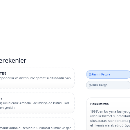
erekenler
TİSİ
Resmi Fatura
gönderilir ve distribütör garantisi altındadır. Sah
Hızlı Kargo
rı
 ürünlerdir. Ambalajı açılmış ya da kutusu koz
Hakkımızda
n yenidir.
1998’den bu yana faaliyet 
üvenilir hizmet sunmaktadır
uluslararası standartlarda 
el ilkemiz olarak sürdürüyo
irmanız adına düzenlenir. Kurumsal alımlar ve gar