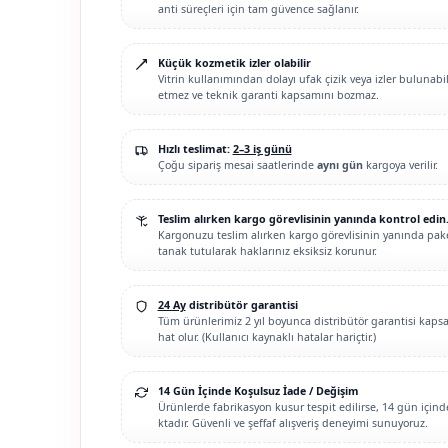
anti süreçleri için tam güvence sağlanır.
Küçük kozmetik izler olabilir
Vitrin kullanımından dolayı ufak çizik veya izler bulunabi
etmez ve teknik garanti kapsamını bozmaz.
Hızlı teslimat:
2–3 iş günü
Çoğu sipariş mesai saatlerinde
aynı gün
kargoya verilir.
Teslim alırken kargo görevlisinin yanında kontrol edin
Kargonuzu teslim alırken kargo görevlisinin yanında paket
tanak tutularak haklarınız eksiksiz korunur.
24 Ay
distribütör garantisi
Tüm ürünlerimiz 2 yıl boyunca distribütör garantisi kapsam
hat olur. (Kullanıcı kaynaklı hatalar hariçtir.)
14 Gün İçinde Koşulsuz İade / Değişim
Ürünlerde fabrikasyon kusur tespit edilirse, 14 gün içi
ktadır. Güvenli ve şeffaf alışveriş deneyimi sunuyoruz.