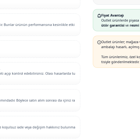
Fiyat Avantajı
Outlet ürünlerde piyasa 
lir. Bunlar ürünün performansına kesinlikle etki
ütör garantisi
ve
resmi 
Outlet ürünler; mağaza v
ambalajı hasarlı, açılmı
Tüm ürünlerimiz, özel k
tisiyle gönderilmektedir.
.
i açıp kontrol edebilirsiniz. Olası hasarlarda tu
ındadır. Böylece satın alım sonrası da içiniz ra
nde koşulsuz iade veya değişim hakkınız bulunma