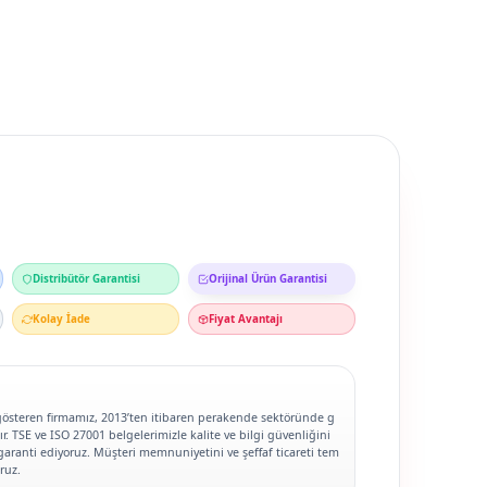
Distribütör Garantisi
Orijinal Ürün Garantisi
Kolay İade
Fiyat Avantajı
gösteren firmamız, 2013’ten itibaren perakende sektöründe g
. TSE ve ISO 27001 belgelerimizle kalite ve bilgi güvenliğini
garanti ediyoruz. Müşteri memnuniyetini ve şeffaf ticareti tem
ruz.