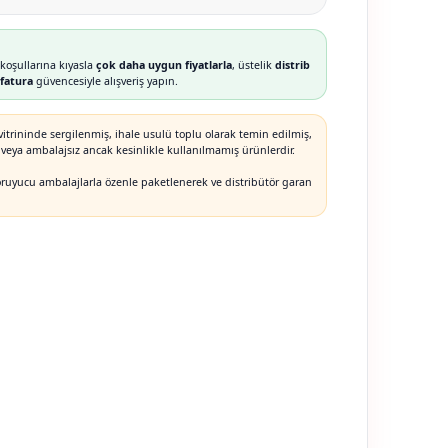
koşullarına kıyasla
çok daha uygun fiyatlarla
, üstelik
distrib
fatura
güvencesiyle alışveriş yapın.
itrininde sergilenmiş, ihale usulü toplu olarak temin edilmiş,
ş veya ambalajsız ancak kesinlikle kullanılmamış ürünlerdir.
oruyucu ambalajlarla özenle paketlenerek ve distribütör garan