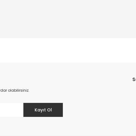
Bu ürüne ilk yorumu siz yapın!
S
Yorum Yaz
r olabilirsiniz.
Kayıt Ol