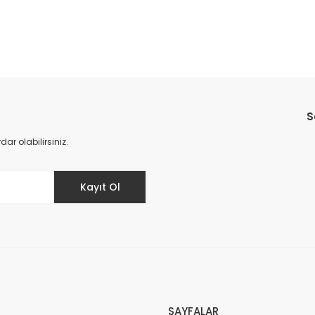
Bu ürüne ilk yorumu siz yapın!
S
Yorum Yaz
r olabilirsiniz.
Kayıt Ol
SAYFALAR