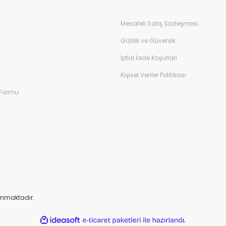
Mesafeli Satış Sözleşmesi
Gizlilik ve Güvenlik
İptal İade Koşullari
Kişisel Veriler Politikası
 Formu
orunmaktadır.
ile
ideasoft
e-