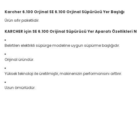
Karcher 6.100 Orjinal SE 6.100 Orjinal Süpürücü Yer Başlığı
Ürün sıfır paketlidir.
KARCHER için SE 6.100 Orijinal Süpürücü Yer Aparatı Özellikleri N
Belirtilen elektrikli süpürge modeline uygun süpürme başlığıdır.
Orijinal üründür.
Yüksek teknoloji ile üretilmiştir, makinenizin performansını arttırır.
Uzun ömürlüdür.