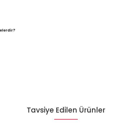
elerdir?
Tavsiye Edilen Ürünler
Bu ürüne ilk yorumu siz yapın!