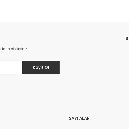
%40
Yorum Yaz
S
r olabilirsiniz.
Kayıt Ol
archer VC 3 700 W Toz Torbasız Süpürge Outlet
.999,00 TL
10.069,00 TL
SAYFALAR