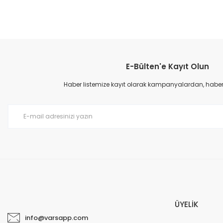
E-Bülten'e Kayıt Olun
Haber listemize kayıt olarak kampanyalardan, haberda
K
5
Karcher SE 6100 Halı Yıkama Makinesi Toz Torbası 4 Adet
ÜYELİK
1.000,00 TL
info@varsapp.com