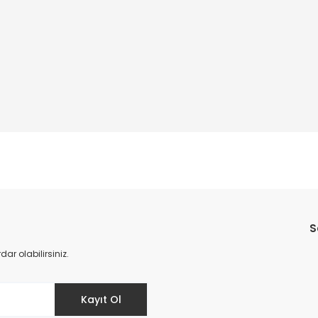
Bu ürüne ilk yorumu siz yapın!
S
Yorum Yaz
r olabilirsiniz.
Kayıt Ol