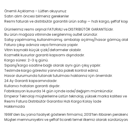
Önemli Açıklama – Lütfen okuyunuz
Satın alım öncesi bilmeniz gerekenler
Resmi faturalı ve distribütör garantili ürün satışı — hızlı kargo, şeffaf koşu
Ürünlerimiz resmi orijinal FATURALI ve DİSTRİBÜTÖR GARANTİLİdir.
Bu ürün mağaza vitrininde sergilenmiş outlet üründür.
Satışı yapılmamış, kullanılmamış; ambalajı açılmış/hasar görmüş olabi
Fatura çıkışı adınıza veya firmanıza yapılır.
Vitrin kaynaklı küçük çizik/deformeler olabilir.
Kozmetik kusurlar garanti kapsamı dışındadır.
Kargo süresi: 2–3 iş günü.
Sipariş/kargo saatine bağlı olarak aynı gün çıkış yapılır.
Teslimde kargo görevlisi yanında paketi kontrol ediniz.
Hasar durumunda tutanak tutulması haklarınız için önemlidir.
24 Ay Garanti kapsamındadır.
Kullanıcı hataları garanti dışıdır.
Fabrikasyon kusurda 14 gün içinde iade/değişim mümkündür.
Emperor Teknoloji müşterilerine üstün teknoloji, yüksek marka kalitesi v
Resmi Fatura Distribütör Garantisi Hızlı Kargo Kolay İade
Hakkımızda
1998’den bu yana faaliyet gösteren firmamız, 2013’ten itibaren perakend
Müşteri memnuniyetini ve şeffaf ticareti temel ilkemiz olarak sürdürüyor