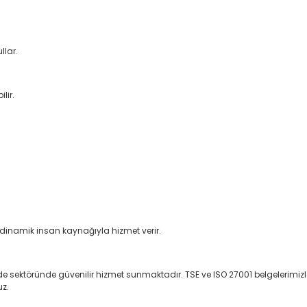
llar.
lir.
e dinamik insan kaynağıyla hizmet verir.
e sektöründe güvenilir hizmet sunmaktadır. TSE ve ISO 27001 belgelerimizle 
uz.