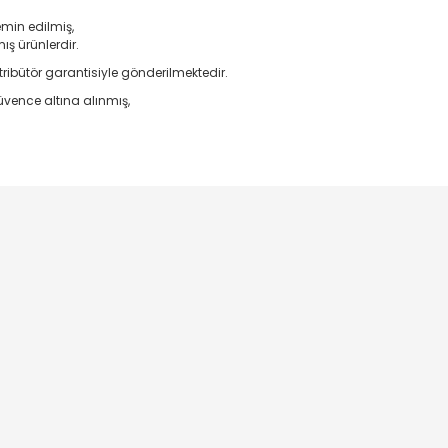
emin edilmiş,
ş ürünlerdir.
ribütör garantisiyle gönderilmektedir.
vence altına alınmış,