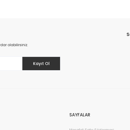
Bu ürüne ilk yorumu siz yapın!
S
Yorum Yaz
r olabilirsiniz.
Kayıt Ol
SAYFALAR
Mesafeli Satış Sözleşmesi