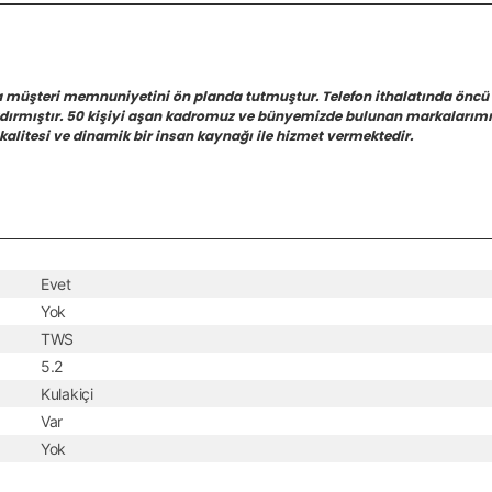
a müşteri memnuniyetini ön planda tutmuştur. Telefon ithalatında öncü
azdırmıştır. 50 kişiyi aşan kadromuz ve bünyemizde bulunan markalarımız
kalitesi ve dinamik bir insan kaynağı ile hizmet vermektedir.
Evet
Yok
TWS
5.2
Kulakiçi
Var
Yok