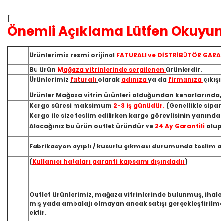
[
Önemli Açıklama Lütfen Okuyun
Ürünlerimiz resmi orijinal
FATURALI ve DİSTRİBÜTÖR GARA
Bu ürün
M
ağaza vitrinlerinde sergilenen
ürünlerdir.
Ürünlerimiz
faturalı
olarak
adınıza
ya da
firmanıza
çıkış
Ürünler Mağaza vitrin ürünleri olduğundan kenarlarında
Kargo süresi maksimum
2-3 iş günüdür.
(Genellikle sipa
Kargo ile size teslim edilirken kargo görevlisinin yanınd
Alacağınız bu ürün outlet üründür ve
24 Ay Garantili
olup
Fabrikasyon ayıplı / kusurlu çıkması durumunda teslim ald
(
Kullanıcı hataları garanti kapsamı dışındadır
)
Outlet ürünlerimiz, mağaza vitrinlerinde bulunmuş, ihale
mış yada ambalajı olmayan ancak satışı gerçekleştirilme
ektir.