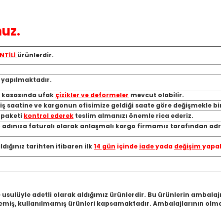
uz.
NTİLİ
ürünlerdir.
ı yapılmaktadır.
, kasasında ufak
çizikler ve deformeler
mevcut olabilir.
riş saatine ve kargonun ofisimize geldiği saate göre değişmekle bi
a paketi
kontrol ederek
teslim almanızı önemle rica ederiz.
 adınıza faturalı olarak anlaşmalı kargo firmamız tarafından adre
ığınız tarihten itibaren ilk
14 gün
içinde
iade
yada
değişim
yapab
 usulüyle adetli olarak aldığımız ürünlerdir. Bu ürünlerin ambala
miş, kullanılmamış ürünleri kapsamaktadır. Ambalajlarının olmam