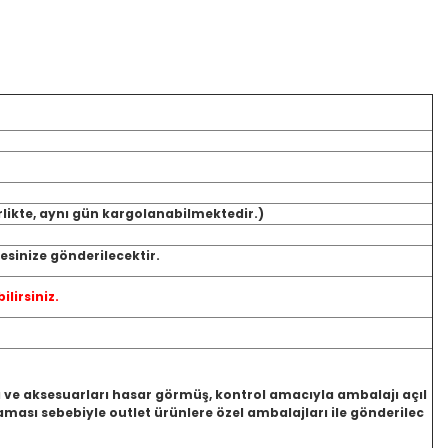
rlikte, aynı gün kargolanabilmektedir.)
sinize gönderilecektir.
ilirsiniz.
jı ve aksesuarları hasar görmüş, kontrol amacıyla ambalajı açıl
ası sebebiyle outlet ürünlere özel ambalajları ile gönderilec