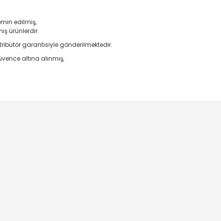
emin edilmiş,
ş ürünlerdir.
ribütör garantisiyle gönderilmektedir.
vence altına alınmış,