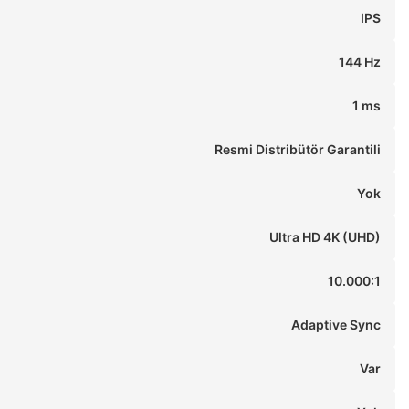
IPS
144 Hz
1 ms
Resmi Distribütör Garantili
Yok
Ultra HD 4K (UHD)
10.000:1
Adaptive Sync
Var