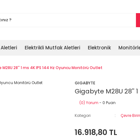
 Aletleri
Elektrikli Mutfak Aletleri
Elektronik
Monitörl
 M28U 28'' 1 ms 4K IPS 144 Hz Oyuncu Monitörü Outlet
GIGABYTE
Gigabyte M28U 28'' 1
(0) Yorum
- 0 Puan
Kategori
Çevre Biri
16.918,80 TL