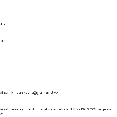
llar.
lir.
e dinamik insan kaynağıyla hizmet verir.
e sektöründe güvenilir hizmet sunmaktadır. TSE ve ISO 27001 belgelerimizle 
uz.