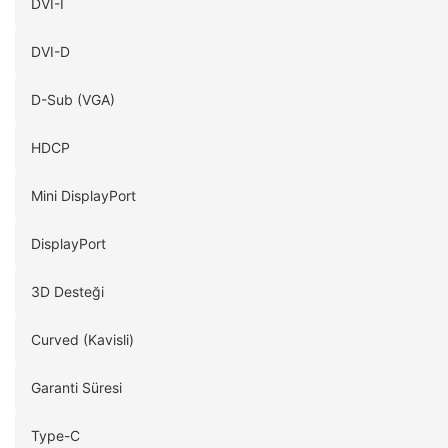
DVI-I
DVI-D
D-Sub (VGA)
HDCP
Mini DisplayPort
DisplayPort
3D Desteği
Curved (Kavisli)
Garanti Süresi
Type-C