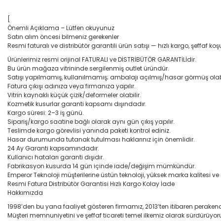
[
Önemli Açıklama – Lütfen okuyunuz
Satın alım öncesi bilmeniz gerekenler
Resmi faturalı ve distribütör garantili ürün satışı — hızlı kargo, şeffaf koşu
Ürünlerimiz resmi orijinal FATURALI ve DİSTRİBÜTÖR GARANTİLİdir.
Bu ürün mağaza vitrininde sergilenmiş outlet üründür.
Satışı yapılmamış, kullanılmamış; ambalajı açılmış/hasar görmüş olabi
Fatura çıkışı adınıza veya firmanıza yapılır.
Vitrin kaynaklı küçük çizik/deformeler olabilir.
Kozmetik kusurlar garanti kapsamı dışındadır.
Kargo süresi: 2–3 iş günü.
Sipariş/kargo saatine bağlı olarak aynı gün çıkış yapılır.
Teslimde kargo görevlisi yanında paketi kontrol ediniz.
Hasar durumunda tutanak tutulması haklarınız için önemlidir.
24 Ay Garanti kapsamındadır.
Kullanıcı hataları garanti dışıdır.
Fabrikasyon kusurda 14 gün içinde iade/değişim mümkündür.
Emperor Teknoloji müşterilerine üstün teknoloji, yüksek marka kalitesi v
Resmi Fatura Distribütör Garantisi Hızlı Kargo Kolay İade
Hakkımızda
1998’den bu yana faaliyet gösteren firmamız, 2013’ten itibaren perakend
Müşteri memnuniyetini ve şeffaf ticareti temel ilkemiz olarak sürdürüyor