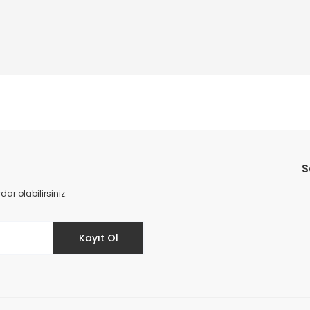
Bu ürüne ilk yorumu siz yapın!
S
Yorum Yaz
r olabilirsiniz.
Kayıt Ol