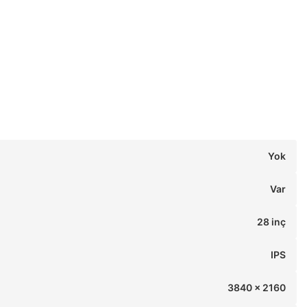
Yok
Var
28 inç
IPS
3840 x 2160