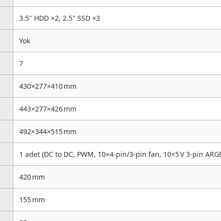
3.5" HDD ×2, 2.5" SSD ×3
Yok
7
430×277×410 mm
443×277×426 mm
492×344×515 mm
1 adet (DC to DC, PWM, 10×4‑pin/3‑pin fan, 10×5 V 3‑pin AR
420 mm
155 mm