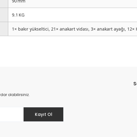
90 mm
9.1 KG
1× bakır yükseltici, 21× anakart vidası, 3× anakart ayağı, 12×
Bu ürüne ilk yorumu siz yapın!
S
Yorum Yaz
r olabilirsiniz.
Kayıt Ol