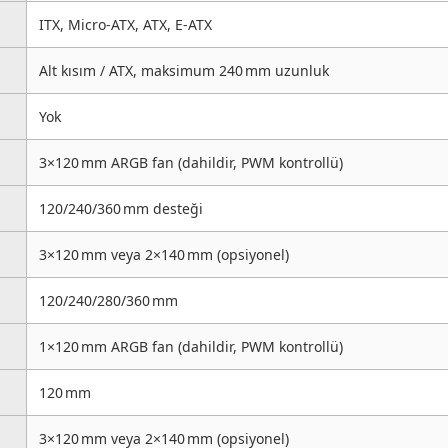
ITX, Micro‑ATX, ATX, E‑ATX
Alt kısım / ATX, maksimum 240 mm uzunluk
Yok
3×120 mm ARGB fan (dahildir, PWM kontrollü)
120/240/360 mm desteği
3×120 mm veya 2×140 mm (opsiyonel)
120/240/280/360 mm
1×120 mm ARGB fan (dahildir, PWM kontrollü)
120 mm
3×120 mm veya 2×140 mm (opsiyonel)