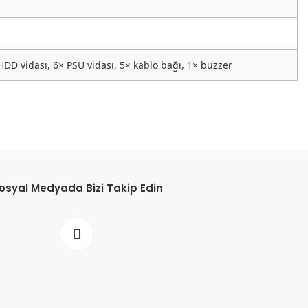
 HDD vidası, 6× PSU vidası, 5× kablo bağı, 1× buzzer
osyal Medyada Bizi Takip Edin