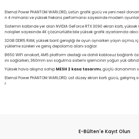
Eternal Power PHANTOM WARLORD, üstün grafik gücü ve yeni nesil dona
n 4 mimarisi ve yüksek frekans performansı sayesinde modern oyunlard
Sistemin kalbinde yer alan NVIDIA GeForce RTX 3090 ekran kartı, yüksek
nolojileri sayesinde 4K çözünürlükte bile yüksek grafik ayarlarında akıcı 
32GB DDR5 RAM, yüksek bant genişliği ile oyun oynarken yayın açma, içer
yükleme süreleri ve geniş depolama alanı sağlar.
B650 WIFI anakart, AM5 platform desteği ve dahili kablosuz bağlantı 
ını sağlarken, 360mm sıvı soğutma sistemi işlemcinin yoğun yük altında 
Yüksek hava akışına sahip
MESH 2 kasa tasarımı
, güçlü donanımın v
Eternal Power PHANTOM WARLORD; üst düzey ekran kartı gücü, gelişmiş
r.
E-Bülten'e Kayıt Olun