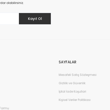
Yorum Yaz
r olabilirsiniz.
Kayıt Ol
SAYFALAR
Mesafeli Satış Sözleşmesi
Gizlilik ve Güvenlik
İptal İade Koşullari
Kişisel Veriler Politikası
 Formu