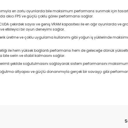
nımıyla en zorlu oyunlarda bile maksimum performans sunmak için tasarla
a akıcı FPS ve güçlü çoklu görev performansı sağlar.
 CUDA çekirdek sayısı ve geniş VRAM kapasitesi ile en ağır oyunlarda ve 
ve etkileyici bir oyun deneyimi sağlar.
ik üretme ve çoklu uygulama kullanımı gibi yoğun iş yüklerinde maksimum akı
özelliği ile hem yüksek bağlantı performansı hem de geleceğe dönük yük
bile serin ve stabil kalmasını sağlar.
erimli şekilde soğutulmasını sağlayarak sistem performansını maksimum 
 soğutma altyapısı ve güçlü donanımıyla gerçek bir savaşçı gibi perfo
Bu ürüne ilk yorumu siz yapın!
S