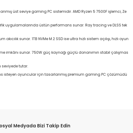
nmış üst seviye gaming PC sistemidir. AMD Ryzen 5 7500F işlemci, Ze
grafik uygulamalarında üstün performans sunar. Ray tracing ve DLSS tek
cılık sunar. 1TB NVMe M.2 SSD ise ultra hızlı sistem açılışı, hızlı oyun
seltme imkânı sunar. 750W güç kaynağı güçlü donanımın stabil çalışmas
seviyede tutar.
rmans isteyen oyuncular için tasarlanmış premium gaming PC çözümüdü
osyal Medyada Bizi Takip Edin