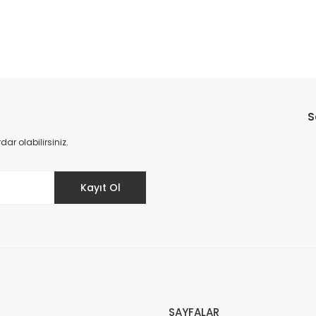
Bu ürüne ilk yorumu siz yapın!
S
Yorum Yaz
r olabilirsiniz.
Kayıt Ol
SAYFALAR