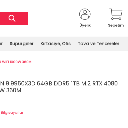
Üyelik
Sepetim
er
Süpürgeler
Kırtasiye, Ofis
Tava ve Tencereler
0 WIFI 1000W 360M
N 9 9950X3D 64GB DDR5 1TB M.2 RTX 4080
0W 360M
Bilgisayarlar