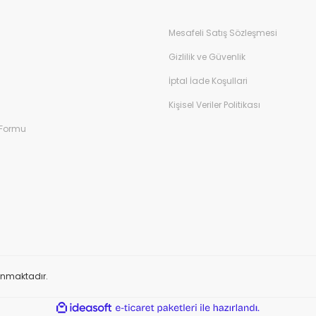
Mesafeli Satış Sözleşmesi
Gizlilik ve Güvenlik
İptal İade Koşullari
Kişisel Veriler Politikası
 Formu
orunmaktadır.
ile
ideasoft
e-