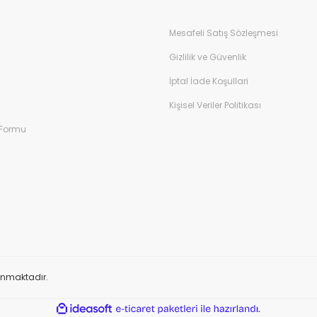
Mesafeli Satış Sözleşmesi
Gizlilik ve Güvenlik
İptal İade Koşullari
Kişisel Veriler Politikası
 Formu
orunmaktadır.
ile
ideasoft
e-