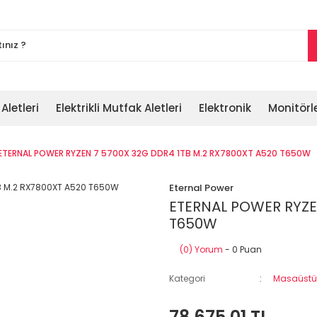
 Aletleri
Elektrikli Mutfak Aletleri
Elektronik
Monitörl
ETERNAL POWER RYZEN 7 5700X 32G DDR4 1TB M.2 RX7800XT A520 T650W
Eternal Power
ETERNAL POWER RYZEN
T650W
(0) Yorum
- 0 Puan
Kategori
Masaüstü 
78.675,01 TL