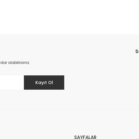
Bu ürüne ilk yorumu siz yapın!
S
Yorum Yaz
r olabilirsiniz.
Kayıt Ol
SAYFALAR